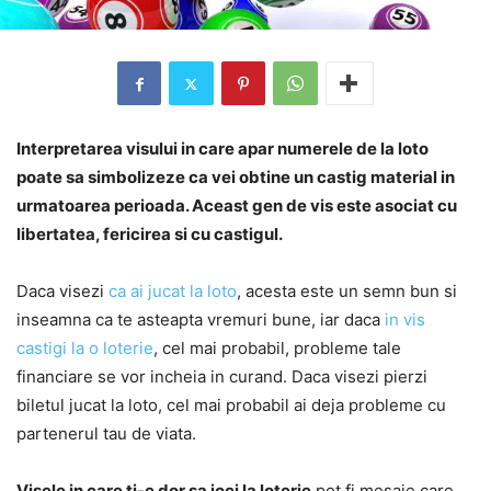
Interpretarea visului in care apar numerele de la loto
poate sa simbolizeze ca vei obtine un castig material in
urmatoarea perioada. Aceast gen de vis este asociat cu
libertatea, fericirea si cu castigul.
Daca visezi
ca ai jucat la loto
, acesta este un semn bun si
inseamna ca te asteapta vremuri bune, iar daca
in vis
castigi la o loterie
, cel mai probabil, probleme tale
financiare se vor incheia in curand. Daca visezi pierzi
biletul jucat la loto, cel mai probabil ai deja probleme cu
partenerul tau de viata.
Visele in care ti-e dor sa joci la loterie
pot fi mesaje care