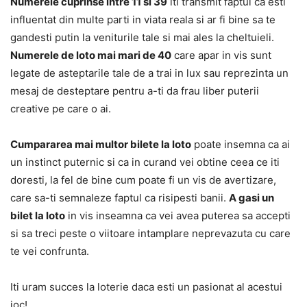
Numerele cuprinse intre 11 si 39
iti transmit faptul ca esti
influentat din multe parti in viata reala si ar fi bine sa te
gandesti putin la veniturile tale si mai ales la cheltuieli.
Numerele de loto mai mari de 40
care apar in vis sunt
legate de asteptarile tale de a trai in lux sau reprezinta un
mesaj de desteptare pentru a-ti da frau liber puterii
creative pe care o ai.
Cumpararea mai multor bilete la loto
poate insemna ca ai
un instinct puternic si ca in curand vei obtine ceea ce iti
doresti, la fel de bine cum poate fi un vis de avertizare,
care sa-ti semnaleze faptul ca risipesti banii.
A gasi un
bilet la loto
in vis inseamna ca vei avea puterea sa accepti
si sa treci peste o viitoare intamplare neprevazuta cu care
te vei confrunta.
Iti uram succes la loterie daca esti un pasionat al acestui
joc!