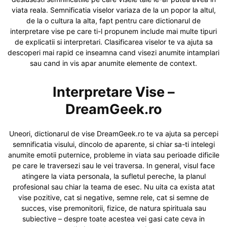
viata reala. Semnificatia viselor variaza de la un popor la altul,
de la o cultura la alta, fapt pentru care dictionarul de
interpretare vise pe care ti-l propunem include mai multe tipuri
de explicatii si interpretari. Clasificarea viselor te va ajuta sa
descoperi mai rapid ce inseamna cand visezi anumite intamplari
sau cand in vis apar anumite elemente de context.
Interpretare Vise –
DreamGeek.ro
Uneori, dictionarul de vise DreamGeek.ro te va ajuta sa percepi
semnificatia visului, dincolo de aparente, si chiar sa-ti intelegi
anumite emotii puternice, probleme in viata sau perioade dificile
pe care le traversezi sau le vei traversa. In general, visul face
atingere la viata personala, la sufletul pereche, la planul
profesional sau chiar la teama de esec. Nu uita ca exista atat
vise pozitive, cat si negative, semne rele, cat si semne de
succes, vise premonitorii, fizice, de natura spirituala sau
subiective – despre toate acestea vei gasi cate ceva in