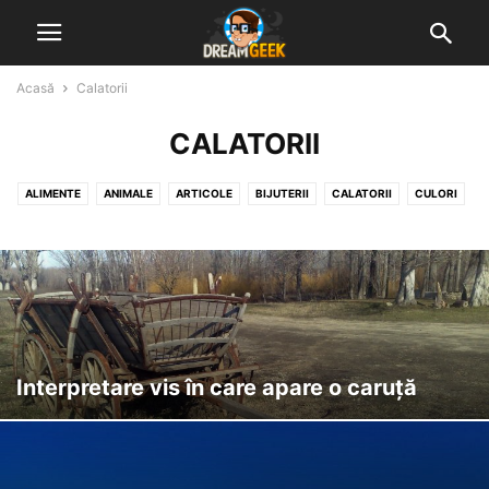
Acasă
Calatorii
CALATORII
ALIMENTE
ANIMALE
ARTICOLE
BIJUTERII
CALATORII
CULORI
DIVERSE VISE INTERPRETATE
GHICITUL IN CAFEA
GHICITUL IN PALMA
MUNCA & ACTIVITATI
NATURA
NUMERE, LITERE & SEMNE
OAMENI & STARI UMANE
OBIECTE & CONSTRUCTII
Interpretare vis în care apare o caruță