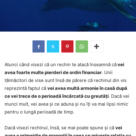
Atunci când visezi că un rechin te atacă înseamnă că
vei
avea foarte multe pierderi de ordin financiar
. Unii
tălmăcitori de vise sunt însă de părere că rechinul din vis
reprezintă faptul că
vei avea multă armonie în casă după
ce vei trece de o perioadă încărcată cu greutăți
. Dacă vei
munci mult, vei avea și ce aduna și nu îți va mai lipsi nimic
pentru o lungă perioadă de timp.
Dacă visezi rechinul, însă, se mai poate spune și că
vei
avea o primejdie de proporții în ceea ce privește relația cu