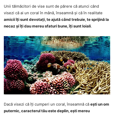
Unii tălmăcitori de vise sunt de părere că atunci când
visezi că ai un coral în mână, înseamnă și că în realitate
amicii îți sunt devotați, te ajută când trebuie, te sprijină la
necaz și îți dau mereu sfaturi bune, îți sunt loiali
.
Dacă visezi că îți cumperi un coral, înseamnă că
ești un om
puternic, caracterul tău este deplin, ești mereu