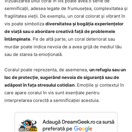
Vizualizarea unui coral în vis poate avea o serie de
semnificații, adesea legate de frumusețea, complexitatea și
fragilitatea vieții. De exemplu, un coral colorat și vibrant în
vis poate simboliza
diversitatea și bogăția experiențelor
de viață sau o abordare creativă față de problemele
întâmpinate
. Pe de altă parte, un coral deteriorat sau
murdar poate indica nevoia de a avea grijă de mediul tău
sau de starea ta emoțională.
Coralul poate reprezenta, de asemenea,
un refugiu sau un
loc de protecție, sugerând nevoia de siguranță sau de
adăpost în fața stresului cotidian
. Emoțiile și contextul în
care apare coralul în vis sunt esențiale pentru
interpretarea corectă a semnificației acestuia.