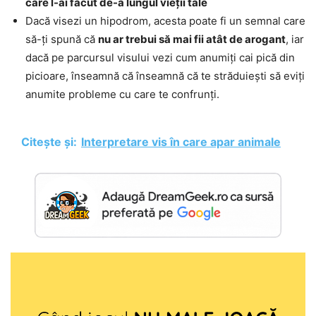
care l-ai făcut de-a lungul vieții tale
Dacă visezi un hipodrom, acesta poate fi un semnal care
să-ți spună că
nu ar trebui să mai fii atât de arogant
, iar
dacă pe parcursul visului vezi cum anumiți cai pică din
picioare, înseamnă că înseamnă că te străduiești să eviți
anumite probleme cu care te confrunți.
Citește și:
Interpretare vis în care apar animale