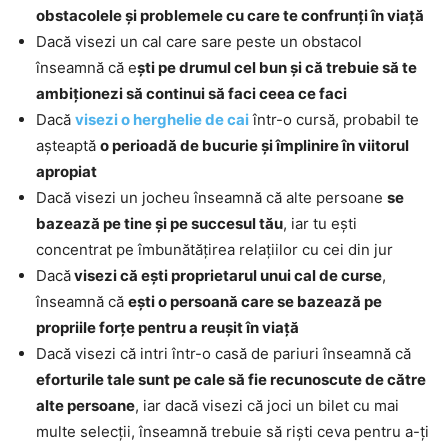
obstacolele și problemele cu care te confrunți în viață
Dacă visezi un cal care sare peste un obstacol
înseamnă că e
ști pe drumul cel bun și că trebuie să te
ambiționezi să continui să faci ceea ce faci
Dacă
visezi o herghelie de cai
într-o cursă, probabil te
așteaptă
o perioadă de bucurie și împlinire în viitorul
apropiat
Dacă visezi un jocheu înseamnă că alte persoane
se
bazează pe tine și pe succesul tău
, iar tu ești
concentrat pe îmbunătățirea relațiilor cu cei din jur
Dacă
visezi că ești proprietarul unui cal de curse
,
înseamnă că
ești o persoană care se bazează pe
propriile forțe pentru a reușit în viață
Dacă visezi că intri într-o casă de pariuri înseamnă că
eforturile tale sunt pe cale să fie recunoscute de către
alte persoane
, iar dacă visezi că joci un bilet cu mai
multe selecții, înseamnă trebuie să riști ceva pentru a-ți