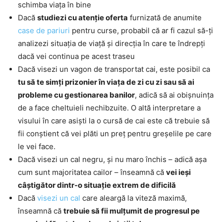
schimba viața în bine
Dacă
studiezi cu atenție oferta
furnizată de anumite
case de pariuri
pentru curse, probabil că ar fi cazul să-ți
analizezi situația de viață și direcția în care te îndrepți
dacă vei continua pe acest traseu
Dacă visezi un vagon de transportat cai, este posibil ca
tu să te simți prizonier în viața de zi cu zi sau să ai
probleme cu gestionarea banilor
, adică să ai obișnuința
de a face cheltuieli nechibzuite. O altă interpretare a
visului în care asiști la o cursă de cai este că trebuie să
fii conștient că vei plăti un preț pentru greșelile pe care
le vei face.
Dacă visezi un cal negru, și nu maro închis – adică așa
cum sunt majoritatea cailor – înseamnă că
vei ieși
câștigător dintr-o situație extrem de dificilă
Dacă
visezi un cal
care aleargă la viteză maximă,
înseamnă că
trebuie să fii mulțumit de progresul pe