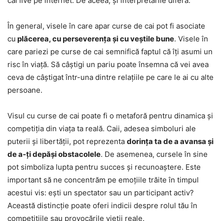
cai live pe internet. De aceea, și interpretările diferă.
În general, visele în care apar curse de cai pot fi asociate
cu
plăcerea, cu perseverența și cu veștile bune
. Visele în
care pariezi pe curse de cai semnifică faptul că îți asumi un
risc în viață. Să câștigi un pariu poate însemna că vei avea
ceva de câștigat într-una dintre relațiile pe care le ai cu alte
persoane.
Visul cu curse de cai poate fi o metaforă pentru dinamica și
competiția din viața ta reală. Caii, adesea simboluri ale
puterii și libertății, pot reprezenta
dorința ta de a avansa și
de a-ți depăși obstacolele
. De asemenea, cursele în sine
pot simboliza lupta pentru succes și recunoaștere. Este
important să ne concentrăm pe emoțiile trăite în timpul
acestui vis: ești un spectator sau un participant activ?
Această distincție poate oferi indicii despre rolul tău în
competițiile sau provocările vieții reale.