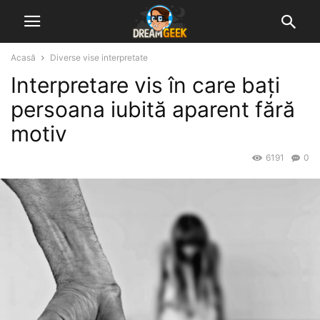
Acasă
Diverse vise interpretate
Interpretare vis în care bați
persoana iubită aparent fără
motiv
6191
0