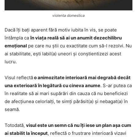
violenta domestica
Dacă îți bați aparent fără motiv iubita în vis, se poate
întâmpla ca
în viața reală să ai un anumit dezechilibru
emoțional
pe care nu știi cu exactitate cum să-l rezolvi. Nu
ai stabilitate, ești labil(a) uneori și conștientizezi acest
lucru.
Visul reflectă
o animozitate interioară mai degrabă decât
una exterioară în legătură cu cineva anume
. S-ar putea ca
în realitate să ai mari supărări din cauza că nu beneficiezi
de afecțiunea celorlalți, te simți părăsit(a) și nebagat(a) în
seamă.
Totodată,
visul este un semn că nu îți iese un plan așa cum
ai stabilit la început
, reflectă o frustrare interioară vizavi