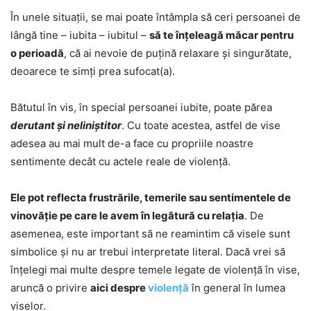
În unele situații, se mai poate întâmpla să ceri persoanei de
lângă tine – iubita – iubitul –
să te înțeleagă măcar pentru
o perioadă
, că ai nevoie de puțină relaxare și singurătate,
deoarece te simți prea sufocat(a).
Bătutul în vis, în special persoanei iubite, poate părea
derutant și neliniștitor
. Cu toate acestea, astfel de vise
adesea au mai mult de-a face cu propriile noastre
sentimente decât cu actele reale de violență.
Ele pot reflecta frustrările, temerile sau sentimentele de
vinovăție pe care le avem în legătură cu relația
. De
asemenea, este important să ne reamintim că visele sunt
simbolice și nu ar trebui interpretate literal. Dacă vrei să
înțelegi mai multe despre temele legate de violență în vise,
aruncă o privire
aici despre
violență
în general în lumea
viselor.