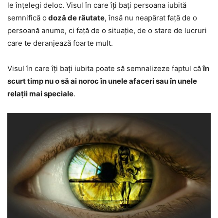
le înțelegi deloc. Visul în care îți bați persoana iubită
semnifică o
doză de răutate
, însă nu neapărat față de o
persoană anume, ci față de o situație, de o stare de lucruri
care te deranjează foarte mult.
Visul în care îți bați iubita poate să semnalizeze faptul că
în
scurt timp nu o să ai noroc în unele afaceri sau în unele
relații mai speciale
.