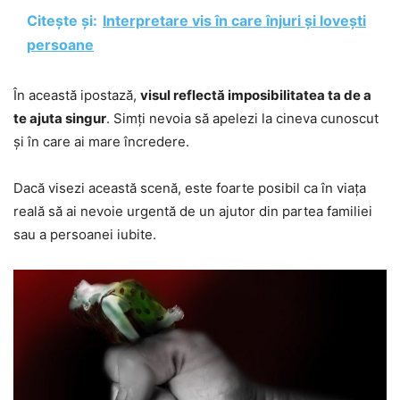
Citește și:
Interpretare vis în care înjuri și lovești
persoane
În această ipostază,
visul reflectă imposibilitatea ta de a
te ajuta singur
. Simți nevoia să apelezi la cineva cunoscut
și în care ai mare încredere.
Dacă visezi această scenă, este foarte posibil ca în viața
reală să ai nevoie urgentă de un ajutor din partea familiei
sau a persoanei iubite.