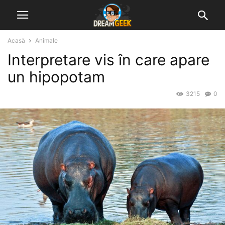
Acasă
Animale
Interpretare vis în care apare
un hipopotam
3215
0