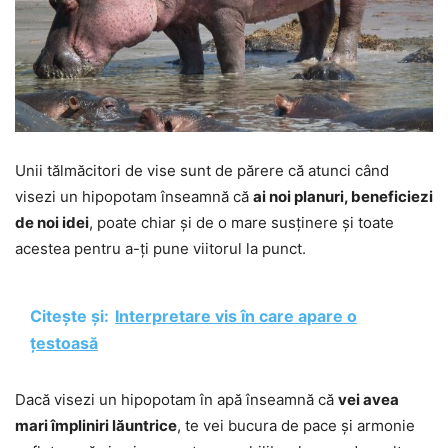
Unii tălmăcitori de vise sunt de părere că atunci când
visezi un hipopotam înseamnă că
ai noi planuri, beneficiezi
de noi idei
, poate chiar și de o mare susținere și toate
acestea pentru a-ți pune viitorul la punct.
Citește și:
Interpretare vis în care apare o
țestoasă
Dacă visezi un hipopotam în apă înseamnă că
vei avea
mari împliniri lăuntrice
, te vei bucura de pace și armonie