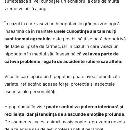
sufletească și vei cunoaște un echilibru la care de multa
vreme voiai să ajungi.
În cazul în care visezi un hipopotam la grădina zoologică
înseamnă că în realitate
unele cunoștințe ale tale nu îți
sunt tocmai agreabile
, este posibil să ți se pară deopotrivă
de fade și lipsite de farmec, iar în cazul în care visezi un
hipopotam în mediul său înseamnă că
vei avea parte de
câteva probleme, legate de accidente rutiere sau altele
.
Visul în care apare un hipopotam poate avea semnificații
variate, reflectând adesea forța, protecția și aspectele
ascunse ale personalității.
Hipopotamul în vise
poate simboliza puterea interioară și
reziliența, dar și tendința de a ascunde emoțiile profunde
.
De asemenea, acest animal masiv poate reprezenta nevoia
de a te apăra sau de a-ți proteja spațiul personal.