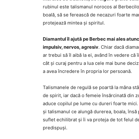
rubinul este talismanul norocos al Berbecilo
boală, să se ferească de necazuri foarte mari
protejează mintea și spiritul.
Diamantul îl ajută pe Berbec mai ales atunci
impulsiv, nervos, agresiv
. Chiar dacă diama
ar trebui să îl aibă la ei, având în vedere că 
cât și curaj pentru a lua cele mai bune deciz
a avea încredere în propria lor persoană.
Talismanele de regulă se poartă la mâna st
de spirit, iar dacă o femeie însărcinată din 
aduce copilul pe lume cu dureri foarte mici
și talismanul ce alungă durerea, boala, însă 
suflet echilibrat și îi va proteja de tot felul
predispuși.