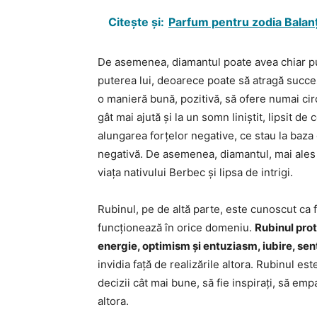
Citește și:
Parfum pentru zodia Balan
De asemenea, diamantul poate avea chiar put
puterea lui, deoarece poate să atragă succesu
o manieră bună, pozitivă, să ofere numai cir
gât mai ajută și la un somn liniștit, lipsit de 
alungarea forțelor negative, ce stau la baza
negativă. De asemenea, diamantul, mai ales 
viața nativului Berbec și lipsa de intrigi.
Rubinul, pe de altă parte, este cunoscut ca f
funcționează în orice domeniu.
Rubinul prot
energie, optimism și entuziasm, iubire, sen
invidia față de realizările altora. Rubinul est
decizii cât mai bune, să fie inspirați, să empa
altora.