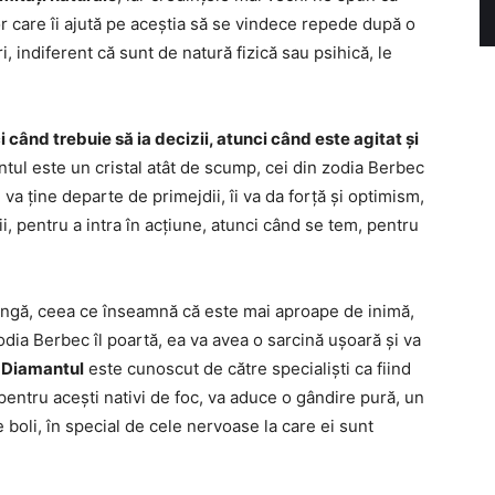
r care îi ajută pe aceștia să se vindece repede după o
, indiferent că sunt de natură fizică sau psihică, le
 când trebuie să ia decizii, atunci când este agitat și
ntul este un cristal atât de scump, cei din zodia Berbec
îi va ține departe de primejdii, îi va da forță și optimism,
ii, pentru a intra în acțiune, atunci când se tem, pentru
ângă, ceea ce înseamnă că este mai aproape de inimă,
zodia Berbec îl poartă, ea va avea o sarcină ușoară și va
.
Diamantul
este cunoscut de către specialiști ca fiind
pentru acești nativi de foc, va aduce o gândire pură, un
 de boli, în special de cele nervoase la care ei sunt