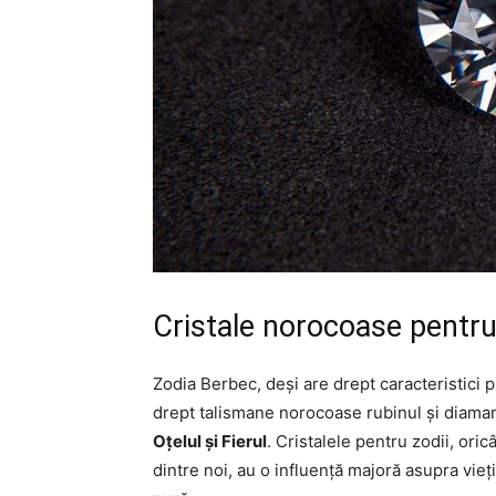
Cristale norocoase pentr
Zodia Berbec, deși are drept caracteristici p
drept talismane norocoase rubinul și diama
Oțelul și Fierul
. Cristalele pentru zodii, ori
dintre noi, au o influență majoră asupra vieți