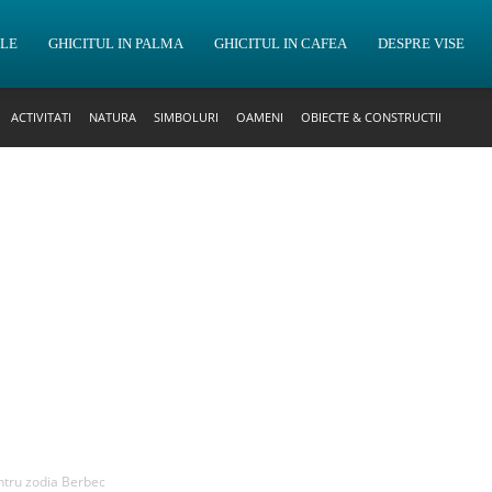
OLE
GHICITUL IN PALMA
GHICITUL IN CAFEA
DESPRE VISE
ACTIVITATI
NATURA
SIMBOLURI
OAMENI
OBIECTE & CONSTRUCTII
ntru zodia Berbec