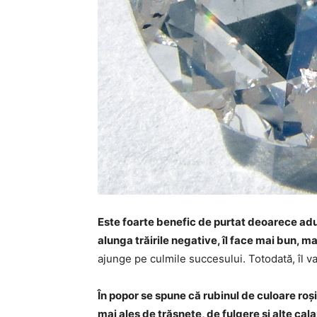
Este foarte benefic de purtat deoarece aduc
alunga trăirile negative, îl face mai bun, ma
ajunge pe culmile succesului. Totodată, îl va 
În popor se spune că rubinul de culoare roș
mai ales de trăsnete, de fulgere și alte cal