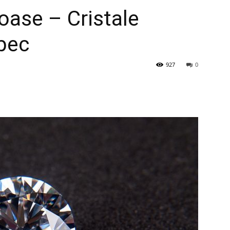
ase – Cristale
bec
927
0