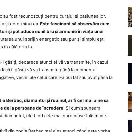
c au fost recunoscuți pentru curajul și pasiunea lor.
rța și determinarea.
Este fascinant să observăm cum
uri și pot aduce echilibru și armonie în viața unui
ăutarea unui sprijin energetic sau pur și simplu ești
s în călătoria ta.
-l găsiți, deoarece atunci el vă va transmite, în cazul
r dacă îl găsiți vă va transmite până la momentul
gative, vechi, ale celui care l-a purtat sau avut până la
a Berbec, diamantul și rubinul, ar fi cel mai bine să
te de la persoane de încredere
. Și cum spuneam
și diamantul, ele fiind cele mai norocoase talismane.
ivii din zodia Berbec mai ales atunci când este vorba