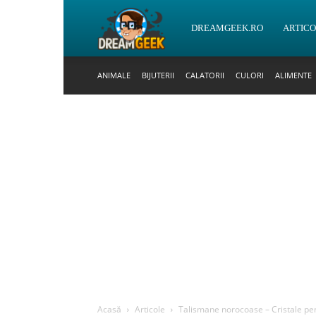
DreamGeek.ro
DREAMGEEK.RO
ARTIC
ANIMALE
BIJUTERII
CALATORII
CULORI
ALIMENTE
Acasă
Articole
Talismane norocoase – Cristale pe