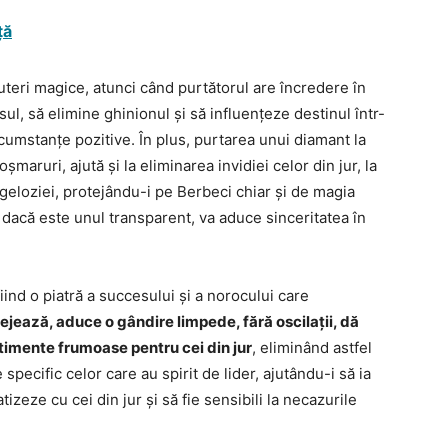
ță
eri magice, atunci când purtătorul are încredere în
l, să elimine ghinionul și să influențeze destinul într-
cumstanțe pozitive. În plus, purtarea unui diamant la
coșmaruri, ajută și la eliminarea invidiei celor din jur, la
 geloziei, protejându-i pe Berbeci chiar și de magia
dacă este unul transparent, va aduce sinceritatea în
iind o piatră a succesului și a norocului care
ejează, aduce o gândire limpede, fără oscilații, dă
timente frumoase pentru cei din jur
, eliminând astfel
e specific celor care au spirit de lider, ajutându-i să ia
tizeze cu cei din jur și să fie sensibili la necazurile