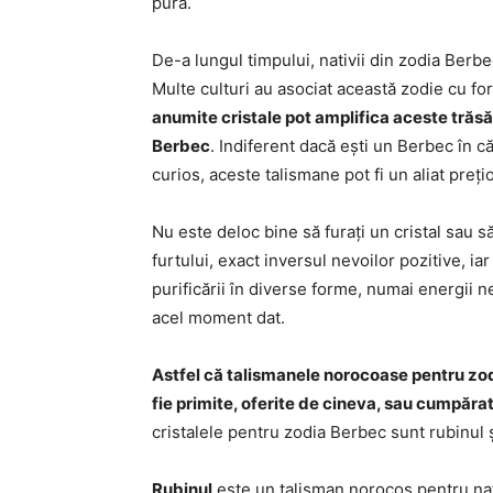
pură.
De-a lungul timpului, nativii din zodia Berbe
Multe culturi au asociat această zodie cu fo
anumite cristale pot amplifica aceste trăsăt
Berbec
. Indiferent dacă ești un Berbec în c
curios, aceste talismane pot fi un aliat prețio
Nu este deloc bine să furați un cristal sau să
furtului, exact inversul nevoilor pozitive, ia
purificării în diverse forme, numai energii ne
acel moment dat.
Astfel că talismanele norocoase pentru zodi
fie primite, oferite de cineva, sau cumpăra
cristalele pentru zodia Berbec sunt rubinul 
Rubinul
este un talisman norocos pentru nat