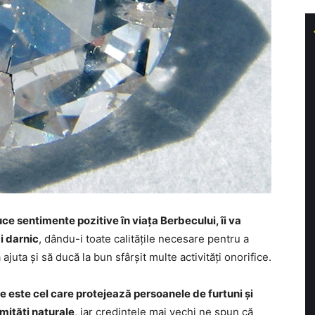
e sentimente pozitive în viața Berbecului, îi va
i darnic
, dându-i toate calitățile necesare pentru a
ajuta și să ducă la bun sfârșit multe activități onorifice.
ie este cel care protejează persoanele de furtuni și
amități naturale
, iar credințele mai vechi ne spun că