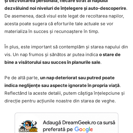
și dezvoltarea personală, fiecare strat al napului
dezvăluind noi niveluri de înțelegere și auto-descoperire
.
De asemenea, dacă visul este legat de recoltarea napilor,
acesta poate sugera că eforturile tale actuale se vor
materializa în succes și recunoaștere în timp.
În plus, este important să contemplăm și starea napului din
vis. Un nap frumos și sănătos ar putea indica
o stare de
bine a visătorului sau succes în planurile sale
.
Pe de altă parte,
un nap deteriorat sau putred poate
indica neglijențe sau aspecte ignorate în propria viață
.
Reflectând la aceste detalii, putem câștiga înțelepciune și
direcție pentru acțiunile noastre din starea de veghe.