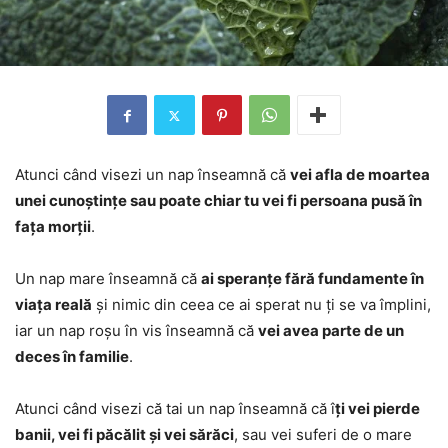
Atunci când visezi un nap înseamnă că
vei afla de moartea
unei cunoștințe sau poate chiar tu vei fi persoana pusă în
fața morții
.
Un nap mare înseamnă că
ai speranțe fără fundamente în
viața reală
și nimic din ceea ce ai sperat nu ți se va împlini,
iar un nap roșu în vis înseamnă că
vei avea parte de un
deces în familie
.
Atunci când visezi că tai un nap înseamnă că î
ți vei pierde
banii, vei fi păcălit și vei sărăci
, sau vei suferi de o mare