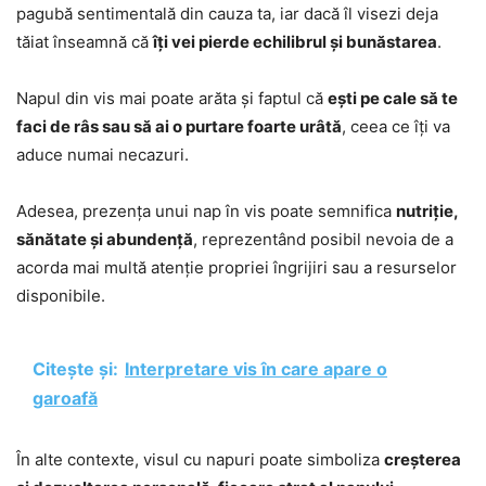
pagubă sentimentală din cauza ta, iar dacă îl visezi deja
tăiat înseamnă că
îți vei pierde echilibrul și bunăstarea
.
Napul din vis mai poate arăta și faptul că
ești pe cale să te
faci de râs sau să ai o purtare foarte urâtă
, ceea ce îți va
aduce numai necazuri.
Adesea, prezența unui nap în vis poate semnifica
nutriție,
sănătate și abundență
, reprezentând posibil nevoia de a
acorda mai multă atenție propriei îngrijiri sau a resurselor
disponibile.
Citește și:
Interpretare vis în care apare o
garoafă
În alte contexte, visul cu napuri poate simboliza
creșterea