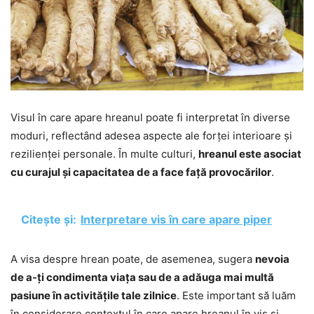
Visul în care apare hreanul poate fi interpretat în diverse
moduri, reflectând adesea aspecte ale forței interioare și
rezilienței personale. În multe culturi,
hreanul este asociat
cu curajul și capacitatea de a face față provocărilor
.
Citește și:
Interpretare vis în care apare piper
A visa despre hrean poate, de asemenea, sugera
nevoia
de a-ți condimenta viața sau de a adăuga mai multă
pasiune în activitățile tale zilnice
. Este important să luăm
în considerare contextul în care apare hreanul în vis și