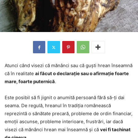
Atunci când visezi că mănânci sau că guști hrean înseamnă
că în realitate
ai făcut o declarație sau o afirmație foarte
mare, foarte puternică
.
Este posibil să fi jignit o anumită persoană fără să-ți dai
seama. De regulă, hreanul în tradiția românească
reprezintă o sănătate precară, probleme de ordin financiar,
emoții ascunse, probleme interioare, frustrări, iar dacă
visezi că mănânci hrean mai înseamnă și că
vei fi tachinat
de cineva
.