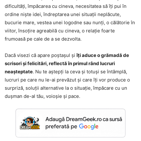
dificultăți, împăcarea cu cineva, necesitatea să îți pui în
ordine niște idei, îndreptarea unei situații neplăcute,
bucurie mare, vestea unei logodne sau nunți, o călătorie în
viitor, însoțire agreabilă cu cineva, o relație foarte
frumoasă pe cale de a se dezvolta.
Dacă visezi că apare poștașul și
îți aduce o grămadă de
scrisori și felicitări, reflectă în primul rând lucruri
neașteptate
. Nu te aștepți la ceva și totuși se întâmplă,
lucruri pe care nu le-ai prevăzut și care îți vor produce o
surpriză, soluții alternative la o situație, împăcare cu un
dușman de-al tău, voioșie și pace.