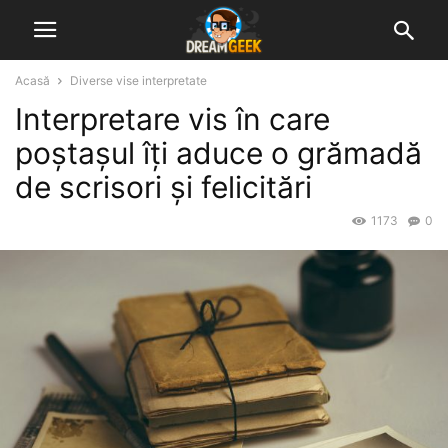
Acasă
Diverse vise interpretate
Interpretare vis în care
poștașul îți aduce o grămadă
de scrisori și felicitări
1173
0