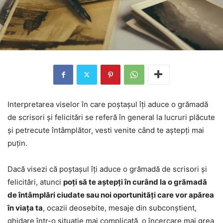
Interpretarea viselor în care poștașul îți aduce o grămadă
de scrisori și felicitări se referă în general la lucruri plăcute
și petrecute întâmplător, vesti venite când te aștepți mai
puțin.
Dacă visezi că poștașul îți aduce o grămadă de scrisori și
felicitări, atunci
poți să te aștepți în curând la o grămadă
de întâmplări ciudate sau noi oportunități care vor apărea
în viața ta
, ocazii deosebite, mesaje din subconștient,
ghidare într-o situație mai complicată, o încercare mai grea