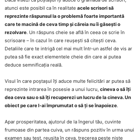
atunci este posibil ca în realitate
acele scrisori să
reprezinte răspunsul la o problemă foarte importantă
care te macină de ceva timp și căreia nu îi găsești o
rezolvare
. Un răspuns cheie se află în ceea ce scrie în
scrisoare – în cazul în care reușești să citești ceva.
Detaliile care te intrigă cel mai mult într-un astfel de vis ar
putea să fie exact elementele cheie din care ai putea
deduce semnificația reală.
Visul în care poștașul îți aduce multe felicitări ar putea să
reprezinte intrarea în posesie a unui lucru,
cineva o să îți
dea ceva sau o să îți recuperezi un lucru de la cineva. Un
obiect pe care l-ai împrumutat o să ți se înapoieze
.
Apar prosperitatea, ajutorul de la îngerul tău, cuvinte
frumoase din partea cuiva, un răspuns pozitiv în urma unui
examen sau test, reușita în ceva, trecerea peste niște