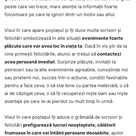
peste care vei trece, mare atenție la informații foarte
folositoare pe care le ignori dintr-un motiv sau altul.
Visul în care apare poștașul și îți duce multe scrisori și
felicitări simbolizează în alte situații
evenimente foarte
plăcute care vor avea loc în viața ta
. Dacă în vis știi de la
cine primești felicitările, atunci ar trebui să
contactezi
acea persoană imediat
. Surprize plăcute, invitații la
petreceri sau la alte evenimente agreabile, cunoștințe noi
sau prietenii noi, succes într-o acțiune, condiții favorabile
pentru a face ceva, o să stai bine cu partea materială, o să
ai de câștigat ceva, o să îți recuperezi niște bani sau niște
avantaje pe care le-ai pierdut cu mult timp în urmă.
Visul în care poștașul îți aduce o grămadă de scrisori și
felicitări
prefigurează lucruri neașteptate, călătorii
frumoase în care vei întâlni persoane deosebite
, ajutor