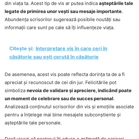
din viața ta. Acest tip de vis ar putea indica
așteptările tale
legate de primirea unor vești sau mesaje importante
.
Abundența scrisorilor sugerează posibile noutăți sau
informații care sunt pe cale să îți influențeze viața.
Citește și:
Interpretare vis în care ceri în
căsătorie sau ești cerută în căsătorie
De asemenea, acest vis poate reflecta dorința ta de a fi
apreciat și recunoscut de cei din jur. Felicitările pot
simboliza
nevoia de validare și apreciere, indicând poate
un moment de celebrare sau de succes personal
.
Analizează conținutul scrisorilor din vis și emoțiile asociate
pentru a înțelege mai bine mesajele subconștiente și
așteptările tale personale.
Dacă visezi că poștașul îți aduce o grămadă de scrisori,