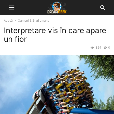
Acasă
Oameni & Stari umane
Interpretare vis în care apare
un fior
324
0