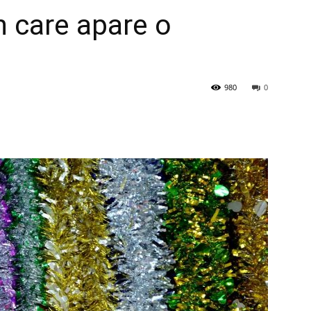
în care apare o
980
0