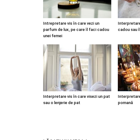
Intrepretare vis în care vezi un
Interpretare
parfum de lux, pe care îl faci cadou
cadou sau î
unei femei
Interpretare vis în care visezi un pat
Interpretare
sau o lenjerie de pat
pomană