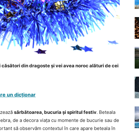
i căsători din dragoste și vei avea noroc alături de cei
are un dicționar
lizează
sărbătoarea, bucuria și spiritul festiv
. Beteala
elebra, de a decora viața cu momente de bucurie sau de
portant să observăm contextul în care apare beteala în