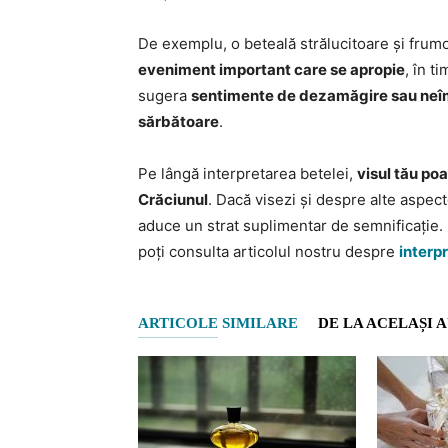
De exemplu, o beteală strălucitoare și frum
eveniment important care se apropie
, în t
sugera
sentimente de dezamăgire sau neîmp
sărbătoare
.
Pe lângă interpretarea betelei,
visul tău poa
Crăciunul
. Dacă visezi și despre alte aspect
aduce un strat suplimentar de semnificație. 
poți consulta articolul nostru despre
interp
ARTICOLE SIMILARE
DE LA ACELAȘI 