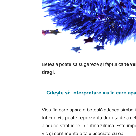
Beteala poate să sugereze și faptul că
te ve
dragi
.
Citește și:
Interpretare vis în care ap
Visul în care apare o beteală adesea simbo
într-un vis poate reprezenta dorința de a c
a aduce strălucire în rutina zilnică. Este im
vis și sentimentele tale asociate cu ea.