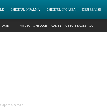
OLE
GHICITUL IN PALMA
GHICITUL IN CAFEA
DESPRE VISE
ACTIVITATI
NATURA
SIMBOLURI
OAMENI
OBIECTE & CONSTRUCTII
re apare o beteală