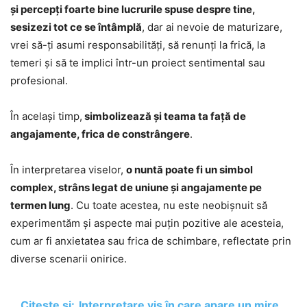
și percepți foarte bine lucrurile spuse despre tine,
sesizezi tot ce se întâmplă
, dar ai nevoie de maturizare,
vrei să-ți asumi responsabilități, să renunți la frică, la
temeri și să te implici într-un proiect sentimental sau
profesional.
În același timp,
simbolizează și teama ta față de
angajamente, frica de constrângere
.
În interpretarea viselor,
o nuntă poate fi un simbol
complex, strâns legat de uniune și angajamente pe
termen lung
. Cu toate acestea, nu este neobișnuit să
experimentăm și aspecte mai puțin pozitive ale acesteia,
cum ar fi anxietatea sau frica de schimbare, reflectate prin
diverse scenarii onirice.
Citește și:
Interpretare vis în care apare un mire