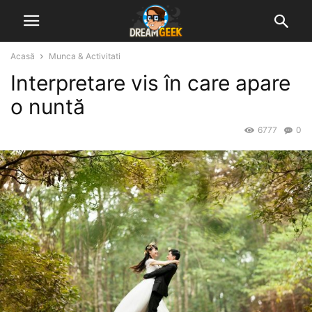
Acasă
Munca & Activitati
Interpretare vis în care apare
o nuntă
6777
0