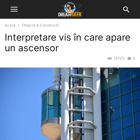
Acasă
Obiecte & Constructii
Interpretare vis în care apare
un ascensor
19705
0