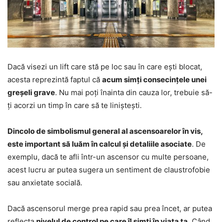
Dacă visezi un lift care stă pe loc sau în care ești blocat,
acesta reprezintă faptul că
acum simți consecințele unei
greșeli grave
. Nu mai poți înainta din cauza lor, trebuie să-
ți acorzi un timp în care să te liniștești.
Dincolo de simbolismul general al ascensoarelor în vis,
este important să luăm în calcul și detaliile asociate
. De
exemplu, dacă te afli într-un ascensor cu multe persoane,
acest lucru ar putea sugera un sentiment de claustrofobie
sau anxietate socială.
Dacă ascensorul merge prea rapid sau prea încet, ar putea
reflecta
nivelul de control pe care îl simți în viața ta
. Când