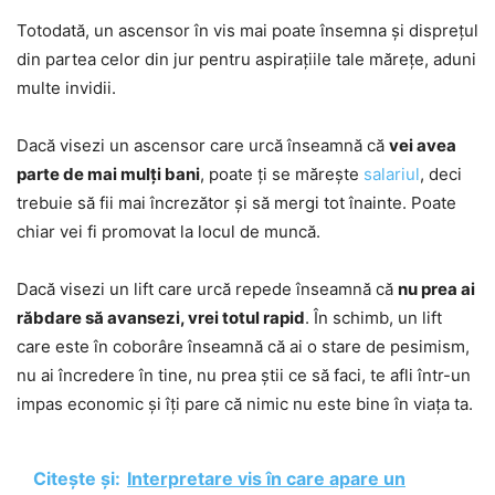
Totodată, un ascensor în vis mai poate însemna și disprețul
din partea celor din jur pentru aspirațiile tale mărețe, aduni
multe invidii.
Dacă visezi un ascensor care urcă înseamnă că
vei avea
parte de mai mulți bani
, poate ți se mărește
salariul
, deci
trebuie să fii mai încrezător și să mergi tot înainte. Poate
chiar vei fi promovat la locul de muncă.
Dacă visezi un lift care urcă repede înseamnă că
nu prea ai
răbdare să avansezi, vrei totul rapid
. În schimb, un lift
care este în coborâre înseamnă că ai o stare de pesimism,
nu ai încredere în tine, nu prea știi ce să faci, te afli într-un
impas economic și îți pare că nimic nu este bine în viața ta.
Citește și:
Interpretare vis în care apare un