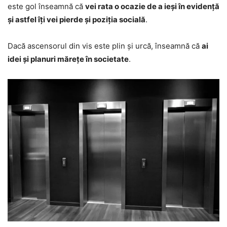
este gol înseamnă că
vei rata o ocazie de a ieși în evidență
și astfel îți vei pierde și poziția socială
.
Dacă ascensorul din vis este plin și urcă, înseamnă că
ai
idei și planuri mărețe în societate
.