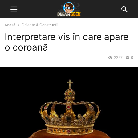
Acasă
Obiecte & Constructii
Interpretare vis în care apare
o coroană
2257
0