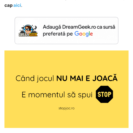
cap
aici
.