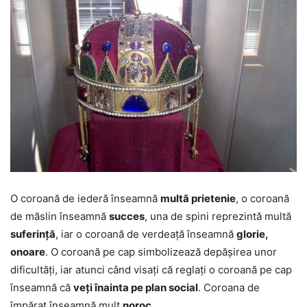
O coroană de iederă înseamnă
multă prietenie
, o coroană
de măslin înseamnă
succes
, una de spini reprezintă multă
suferință
, iar o coroană de verdeață înseamnă
glorie,
onoare
. O coroană pe cap simbolizează depășirea unor
dificultăți, iar atunci când visați că reglați o coroană pe cap
înseamnă că
veți înainta pe plan social
. Coroana de
împărat înseamnă mult
noroc
.