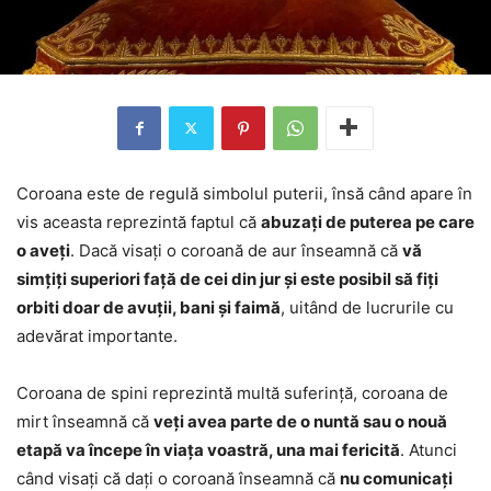
Coroana este de regulă simbolul puterii, însă când apare în
vis aceasta reprezintă faptul că
abuzați de puterea pe care
o aveți
. Dacă visați o coroană de aur înseamnă că
vă
simțiți superiori față de cei din jur și este posibil să fiți
orbiti doar de avuții, bani și faimă
, uitând de lucrurile cu
adevărat importante.
Coroana de spini reprezintă multă suferință, coroana de
mirt înseamnă că
veți avea parte de o nuntă sau o nouă
etapă va începe în viața voastră, una mai fericită
. Atunci
când visați că dați o coroană înseamnă că
nu comunicați