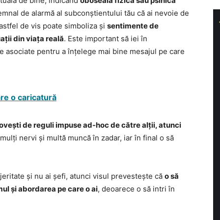
ctuală de bine, indicând
oboseală fizică sau psihică
semnal de alarmă al subconștientului tău că ai nevoie de
astfel de vis poate simboliza și
sentimente de
ții din viața reală
. Este important să iei în
le asociate pentru a înțelege mai bine mesajul pe care
are o caricatură
lovești de reguli impuse ad-hoc de către alții, atunci
mulți nervi și multă muncă în zadar, iar în final o să
jeritate și nu ai șefi, atunci visul prevestește că
o să
ul și abordarea pe care o ai
, deoarece o să intri în