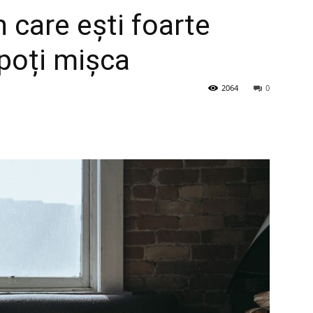
n care ești foarte
 poți mișca
2064
0