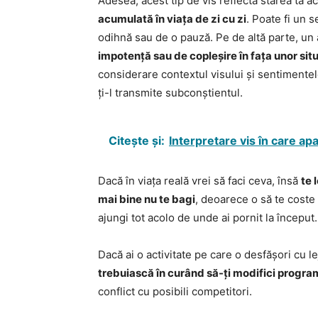
Adesea, acest tip de vis reflectă starea ta a
acumulată în viața de zi cu zi
. Poate fi un 
odihnă sau de o pauză. Pe de altă parte, un 
impotență sau de copleșire în fața unor situa
considerare contextul visului și sentimente
ți-l transmite subconștientul.
Citește și:
Interpretare vis în care ap
Dacă în viața reală vrei să faci ceva, însă
te 
mai bine nu te bagi
, deoarece o să te coste 
ajungi tot acolo de unde ai pornit la început.
Dacă ai o activitate pe care o desfășori cu le
trebuiască în curând să-ți modifici program
conflict cu posibili competitori.