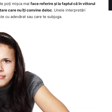
a te poți mișca mai
face referire și la faptul că în viitorul
stare care nu îți convine deloc
. Unele interpretări
ște cu adevărat sau care te subjuga.