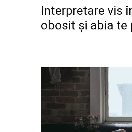
Interpretare vis î
obosit și abia te