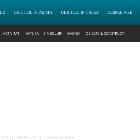
OLE
GHICITUL IN PALMA
GHICITUL IN CAFEA
DESPRE VISE
ACTIVITATI
NATURA
SIMBOLURI
OAMENI
OBIECTE & CONSTRUCTII
 care ești foarte obosit și abia te poți mișca