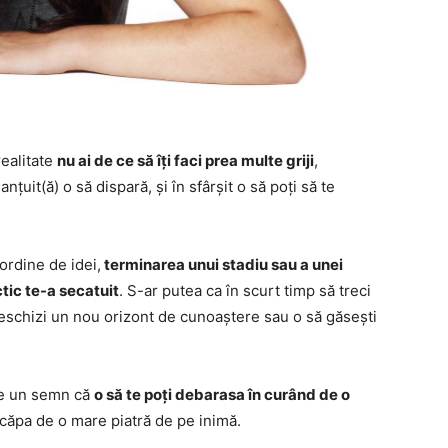
realitate
nu ai de ce să îți faci prea multe griji
,
țuit(ă) o să dispară, și în sfârșit o să poți să te
 ordine de idei,
terminarea unui stadiu sau a unei
ctic te-a secatuit
. S-ar putea ca în scurt timp să treci
i deschizi un nou orizont de cunoaștere sau o să găsești
ste un semn că
o să te poți debarasa în curând de o
 scăpa de o mare piatră de pe inimă.