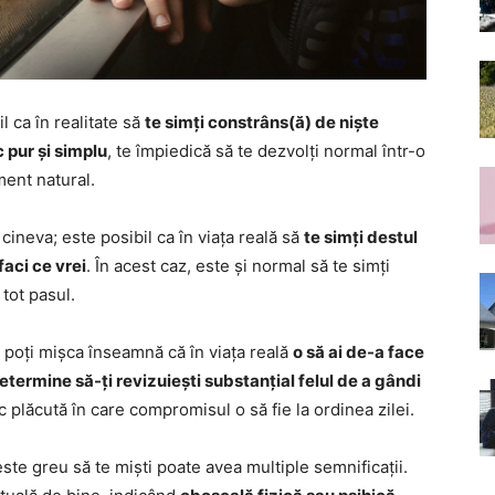
 ca în realitate să
te simți constrâns(ă) de niște
c pur și simplu
, te împiedică să te dezvolți normal într-o
ment natural.
ineva; este posibil ca în viața reală să
te simți destul
faci ce vrei
. În acest caz, este și normal să te simți
 tot pasul.
te poți mișca înseamnă că în viața reală
o să ai de-a face
etermine să-ți revizuiești substanțial felul de a gândi
oc plăcută în care compromisul o să fie la ordinea zilei.
 este greu să te miști poate avea multiple semnificații.