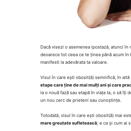
Dacă visezi o asemenea ipostază, atunci în 
deoarece tot ceea ce te ținea până acum în lan
manifesti la adevărata ta valoare.
Visul în care ești obosit(ă) semnifică, în altă
etape care ține de mai mulți ani și care pra
la o nouă fază sau etapă în viața ta, o să îț
un nou cerc de prieteni sau cunoștințe.
Totodată, visul în care ești obosit(ă) mai e
mare greutate sufletească
; e ca și cum ai