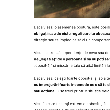
Dacă visezi o asemenea postură, este posibil
obligații sau de niște reguli care te oboses
direcție sau te împiedică să ai un comporta
Visul ilustrează dependențe de ceva sau de c
de „legat(ă)” de o persoană și să nu poți să 
„obosit(ă)” și mișcările tale să aibă limitări la
Dacă visezi că ești foarte obosit(ă) și abia 
cu împrejurări foarte incomode ce o să te d
sau acționa
. O să treci printr-o situație del
Visul în care te simți extrem de obosit și îți