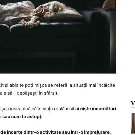
t și abia te poți mișca se referă la situații mai încâlcite
le să-l depășești în sfârșit.
V
 mișca înseamnă că în viața reală
o să ai niște încurcături
ie sau cum te aștepți
.
l de incerte dintr-o activitate sau într-o împrejurare
,