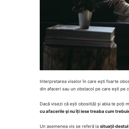
Interpretarea viselor în care ești foarte obosi
din afaceri sau un obstacol pe care ești pe ca
Dacă visezi că ești obosit(ă) și abia te poți
cu afacerile și nu îți iese treaba cum trebu
Un asemenea vis se referă la
situații destu