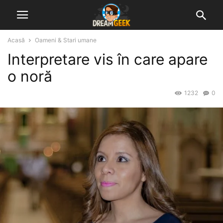
Acasă
Oameni & Stari umane
Interpretare vis în care apare
o noră
1232
0