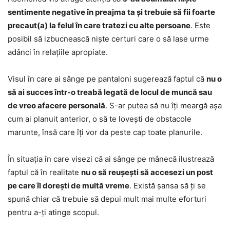
sentimente negative în preajma ta și trebuie să fii foarte
precaut(a) la felul în care tratezi cu alte persoane
. Este
posibil să izbucnească niște certuri care o să lase urme
adânci în relațiile apropiate.
Visul în care ai sânge pe pantaloni sugerează faptul că
nu o
să ai succes într-o treabă legată de locul de muncă sau
de vreo afacere personală
. S-ar putea să nu îți meargă așa
cum ai planuit anterior, o să te lovești de obstacole
marunte, însă care îți vor da peste cap toate planurile.
În situația în care visezi că ai sânge pe mânecă ilustrează
faptul că în realitate
nu o să reușești să accesezi un post
pe care îl dorești de multă vreme
. Există șansa să ți se
spună chiar că trebuie să depui mult mai multe eforturi
pentru a-ți atinge scopul.