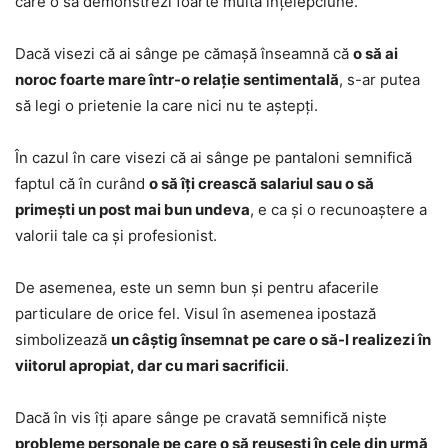
care o să demonstrezi foarte multă înțelepciune.
Dacă visezi că ai sânge pe cămașă înseamnă că
o să ai
noroc foarte mare într-o relație sentimentală
, s-ar putea
să legi o prietenie la care nici nu te aștepți.
În cazul în care visezi că ai sânge pe pantaloni semnifică
faptul că în curând
o să îți crească salariul sau o să
primești un post mai bun undeva
, e ca și o recunoaștere a
valorii tale ca și profesionist.
De asemenea, este un semn bun și pentru afacerile
particulare de orice fel. Visul în asemenea ipostază
simbolizează
un câștig însemnat pe care o să-l realizezi în
viitorul apropiat, dar cu mari sacrificii
.
Dacă în vis îți apare sânge pe cravată semnifică niște
probleme personale pe care o să reușești în cele din urmă