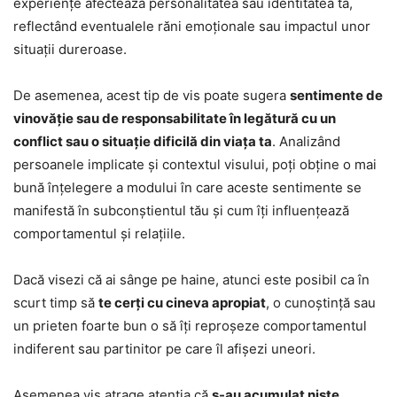
experiențe afectează personalitatea sau identitatea ta,
reflectând eventualele răni emoționale sau impactul unor
situații dureroase.
De asemenea, acest tip de vis poate sugera
sentimente de
vinovăție sau de responsabilitate în legătură cu un
conflict sau o situație dificilă din viața ta
. Analizând
persoanele implicate și contextul visului, poți obține o mai
bună înțelegere a modului în care aceste sentimente se
manifestă în subconștientul tău și cum îți influențează
comportamentul și relațiile.
Dacă visezi că ai sânge pe haine, atunci este posibil ca în
scurt timp să
te cerți cu cineva apropiat
, o cunoștință sau
un prieten foarte bun o să îți reproșeze comportamentul
indiferent sau partinitor pe care îl afișezi uneori.
Asemenea vis atrage atenția că
s-au acumulat niște