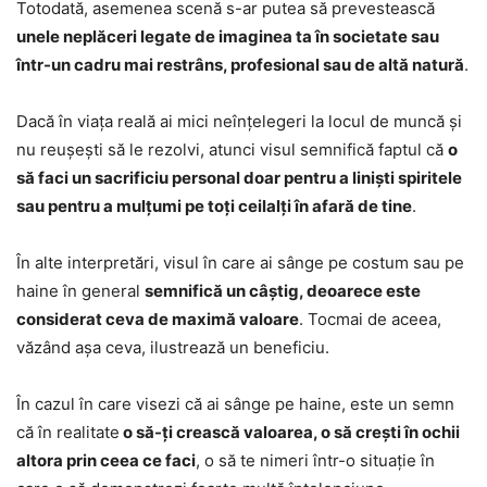
Totodată, asemenea scenă s-ar putea să prevestească
unele neplăceri legate de imaginea ta în societate sau
într-un cadru mai restrâns, profesional sau de altă natură
.
Dacă în viața reală ai mici neînțelegeri la locul de muncă și
nu reușești să le rezolvi, atunci visul semnifică faptul că
o
să faci un sacrificiu personal doar pentru a liniști spiritele
sau pentru a mulțumi pe toți ceilalți în afară de tine
.
În alte interpretări, visul în care ai sânge pe costum sau pe
haine în general
semnifică un câștig, deoarece este
considerat ceva de maximă valoare
. Tocmai de aceea,
văzând așa ceva, ilustrează un beneficiu.
În cazul în care visezi că ai sânge pe haine, este un semn
că în realitate
o să-ți crească valoarea, o să crești în ochii
altora prin ceea ce faci
, o să te nimeri într-o situație în