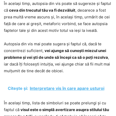
În același timp, autopsia din vis poate să sugereze și faptul
că
ceva din trecutul tău va fi dezvăluit
, deoarece a fost
prea multă vreme ascuns și, în același timp, urmărit de cei
față de care ai greșit, metaforic vorbind, se face autopsia
faptelor tale și din acest motiv totul va ieși la iveală.
Autopsia din vis mai poate sugera și faptul că, dacă te
concentrezi suficient,
vei ajunge să cunoști miezul unei
probleme și vei ști de unde să începi ca să o poți rezolva
,
iar dacă îți folosești intuiția, vei ajunge chiar să fii mult mai
mulțumit de tine decât de obicei.
Citește și:
Interpretare vis în care apare usturoi
În același timp, lista de simboluri se poate prelungi și cu
faptul că
visul este o simplă avertizare asupra stilului tău