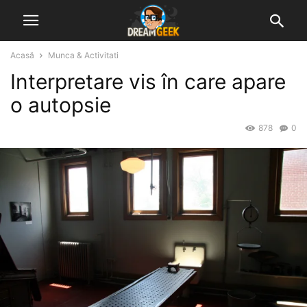
Acasă
Munca & Activitati
Interpretare vis în care apare
o autopsie
878
0