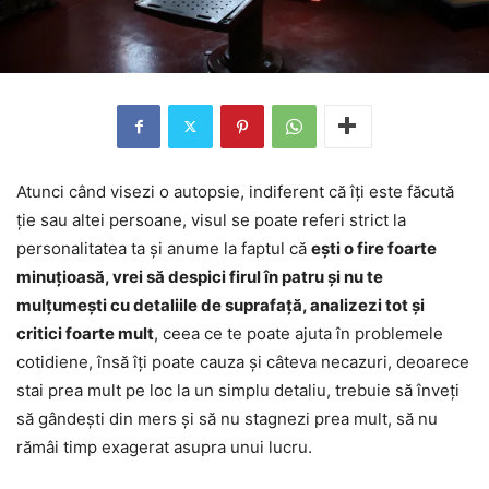
Atunci când visezi o autopsie, indiferent că îți este făcută
ție sau altei persoane, visul se poate referi strict la
personalitatea ta și anume la faptul că
ești o fire foarte
minuțioasă, vrei să despici firul în patru și nu te
mulțumești cu detaliile de suprafață, analizezi tot și
critici foarte mult
, ceea ce te poate ajuta în problemele
cotidiene, însă îți poate cauza și câteva necazuri, deoarece
stai prea mult pe loc la un simplu detaliu, trebuie să înveți
să gândești din mers și să nu stagnezi prea mult, să nu
rămâi timp exagerat asupra unui lucru.