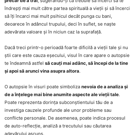
precar de a trăi
, sugerându-ți că trebuie să încerci să te
îndrepți mai mult către partea spirituală a vieții și să încerci
să îți încarci mai mult psihicul decât punga cu bani,
deoarece în adâncul trupului, deci în suflet, se naște
adevărata valoare și în niciun caz la suprafață.
Dacă treci printr-o perioadă foarte dificilă a vieții tale și nu
știi care este cauza eșecului, visul în care apare o autopsie
te îndeamnă astfel
să cauți mai adânc, să începi de la tine
și apoi să arunci vina asupra altora
.
O autopsie în visuri poate simboliza
nevoia de a analiza și
de a înțelege mai bine anumite aspecte ale vieții tale
.
Poate reprezenta dorința subconștientului tău de a
investiga cauzele profunde ale unor probleme sau
conflicte personale. De asemenea, poate indica procesul
de auto-reflecție, analiză a trecutului sau căutarea
adevărului ascuns.