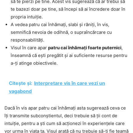
să te pierzi pe tine. Acest vis sugerează că ar trebui să
te bazezi doar pe tine, să începi să ai încredere doar în
propria intuiție.
A vedea patru cai înhămați, slabi și răniți, în vis,
semnifică nevoia de odihnă, o supraîncărcare cu
responsabilități.
Visul în care apar
patru cai înhămați foarte puternici
,
înseamnă că ești pregătit și ai suficiente resurse pentru
a-ți atinge obiectivele.
Citește și:
Interpretare vis în care vezi un
vagabond
Dacă în vis apar patru cai înhămați asta sugerează ceva ce
îți transmite subconștientul, deci trebuie să ții cont de
intuiție, pentru a ști cum să acționezi în experiențele care
vor urma în viața ta. Visul arată că nu trebuie să-ți fie teamă