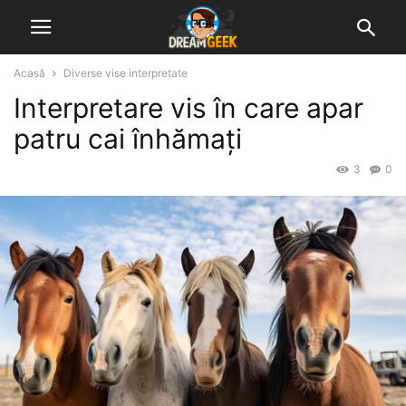
Acasă
Diverse vise interpretate
Interpretare vis în care apar
patru cai înhămați
3
0