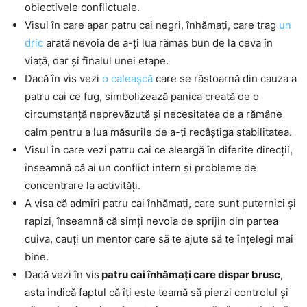
obiectivele conflictuale.
Visul în care apar patru cai negri, înhămați, care trag
un
dric
arată nevoia de a-ți lua rămas bun de la ceva în
viață, dar și finalul unei etape.
Dacă în vis vezi
o caleașcă
care se răstoarnă din cauza a
patru cai ce fug, simbolizează panica creată de o
circumstanță neprevăzută și necesitatea de a rămâne
calm pentru a lua măsurile de a-ți recâștiga stabilitatea.
Visul în care vezi patru cai ce aleargă în diferite direcții,
înseamnă că ai un conflict intern și probleme de
concentrare la activități.
A visa că admiri patru cai înhămați, care sunt puternici și
rapizi, înseamnă că simți nevoia de sprijin din partea
cuiva, cauți un mentor care să te ajute să te înțelegi mai
bine.
Dacă vezi în vis
patru cai înhămați care dispar brusc
,
asta indică faptul că îți este teamă să pierzi controlul și