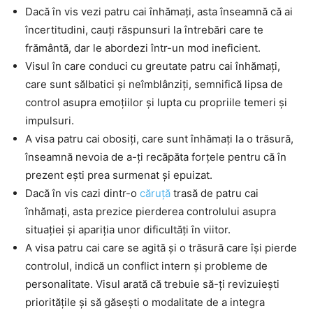
Dacă în vis vezi patru cai înhămați, asta înseamnă că ai
încertitudini, cauți răspunsuri la întrebări care te
frământă, dar le abordezi într-un mod ineficient.
Visul în care conduci cu greutate patru cai înhămați,
care sunt sălbatici și neîmblânziți, semnifică lipsa de
control asupra emoțiilor și lupta cu propriile temeri și
impulsuri.
A visa patru cai obosiți, care sunt înhămați la o trăsură,
înseamnă nevoia de a-ți recăpăta forțele pentru că în
prezent ești prea surmenat și epuizat.
Dacă în vis cazi dintr-o
căruță
trasă de patru cai
înhămați, asta prezice pierderea controlului asupra
situației și apariția unor dificultăți în viitor.
A visa patru cai care se agită și o trăsură care își pierde
controlul, indică un conflict intern și probleme de
personalitate. Visul arată că trebuie să-ți revizuiești
prioritățile și să găsești o modalitate de a integra