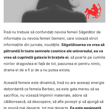
Însă nu trebuie să confundați nevoia femeii Săgetător de
informație cu nevoia femeii Gemeni, care vizează strict
informațiile din jurnale, noutățile.
Săgetătoarea va vrea să
pătrundă în toate semnele cosmice ale universului, ea va
vrea să cuprindă galaxia în brațele ei
, să poarte pe culmile
norilor dragostea ei față de tot, pasiunea ei pentru nimic,
drama ei de a fi și de a nu putea exista.
Această femeie este dinamică, însă nu are aceeași energie
debordantă ca femeia Berbec, ea este gata mereu să se
sacrifice, nu vizează împliniri materiale, adore să
călătorească, să descopere, să afle povești și să ajungă să
le spună mai departe, tot mai departe.
Ea este pasionată