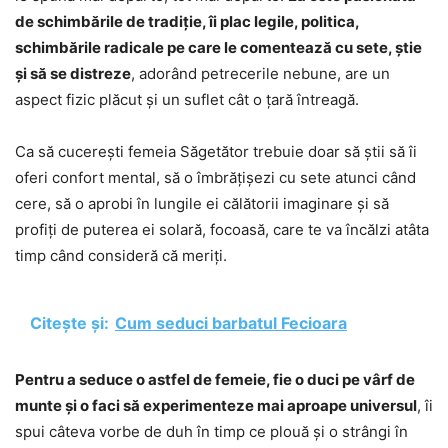
de schimbările de tradiție, îi plac legile, politica,
schimbările radicale pe care le comentează cu sete, știe
și să se distreze
, adorând petrecerile nebune, are un
aspect fizic plăcut și un suflet cât o țară întreagă.
Ca să cucerești femeia Săgetător trebuie doar să știi să îi
oferi confort mental, să o îmbrățișezi cu sete atunci când
cere, să o aprobi în lungile ei călătorii imaginare și să
profiți de puterea ei solară, focoasă, care te va încălzi atâta
timp când consideră că meriți.
Citește și:
Cum seduci barbatul Fecioara
Pentru a seduce o astfel de femeie, fie o duci pe vârf de
munte și o faci să experimenteze mai aproape universul
, îi
spui câteva vorbe de duh în timp ce plouă și o strângi în