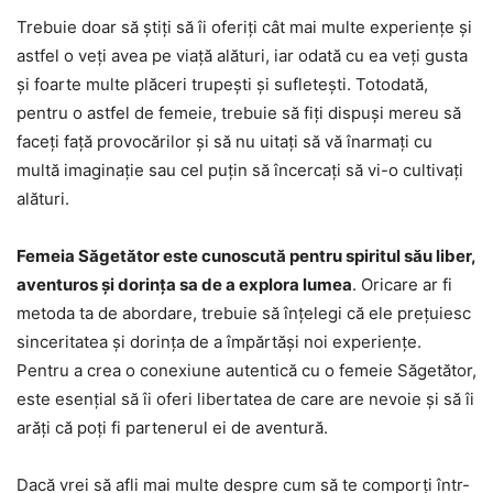
Trebuie doar să știți să îi oferiți cât mai multe experiențe și
astfel o veți avea pe viață alături, iar odată cu ea veți gusta
și foarte multe plăceri trupești și sufletești. Totodată,
pentru o astfel de femeie, trebuie să fiți dispuși mereu să
faceți față provocărilor și să nu uitați să vă înarmați cu
multă imaginație sau cel puțin să încercați să vi-o cultivați
alături.
Femeia Săgetător este cunoscută pentru spiritul său liber,
aventuros și dorința sa de a explora lumea
. Oricare ar fi
metoda ta de abordare, trebuie să înțelegi că ele prețuiesc
sinceritatea și dorința de a împărtăși noi experiențe.
Pentru a crea o conexiune autentică cu o femeie Săgetător,
este esențial să îi oferi libertatea de care are nevoie și să îi
arăți că poți fi partenerul ei de aventură.
Dacă vrei să afli mai multe despre cum să te comporți într-