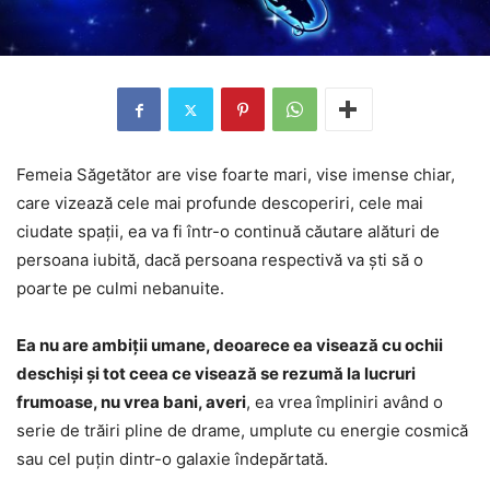
Femeia Săgetător are vise foarte mari, vise imense chiar,
care vizează cele mai profunde descoperiri, cele mai
ciudate spații, ea va fi într-o continuă căutare alături de
persoana iubită, dacă persoana respectivă va ști să o
poarte pe culmi nebanuite.
Ea nu are ambiții umane, deoarece ea visează cu ochii
deschiși și tot ceea ce visează se rezumă la lucruri
frumoase, nu vrea bani, averi
, ea vrea împliniri având o
serie de trăiri pline de drame, umplute cu energie cosmică
sau cel puțin dintr-o galaxie îndepărtată.