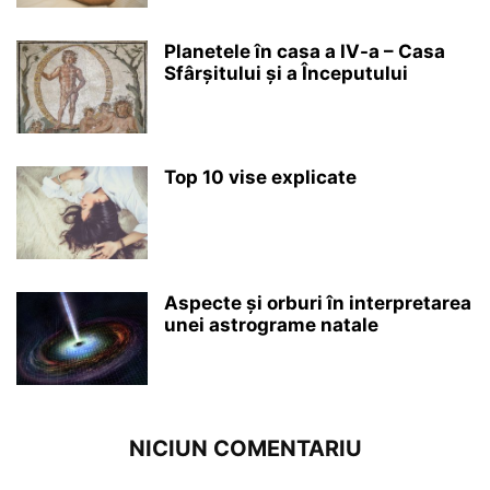
Planetele în casa a IV-a – Casa
Sfârșitului și a Începutului
Top 10 vise explicate
Aspecte și orburi în interpretarea
unei astrograme natale
NICIUN COMENTARIU