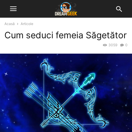
Acasă
Articole
Cum seduci femeia Săgetător
3059
0