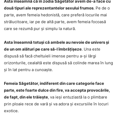
Asta înseamnă că în zodia Săgetător avem de-a face cu
două tipuri ale reprezentantelor sexului frumos
. Pe de o
parte, avem femeia hedonistă, care preferă locurile mai
strălucitoare, iar pe de altă parte, avem femeia focoasă
care se rezumă pur și simplu la natură.
Asta înseamnă totuși că ambele au nevoie de univers și
de un om alături pe care să-l îmbrățișeze
. Una este
dispusă să facă cheltuieli imense pentru a-și lărgi
orizonturile, cealaltă este dispusă să colinde marea în lung
și în lat pentru a cunoaște.
Femeia Săgetător, indiferent din care categorie face
parte, este foarte dulce din fire, va accepta provocările,
de fapt, din ele trăiește
, va ieși entuziastă la o plimbare
prin ploaie rece de vară și va adora și excursiile în locuri
exotice.