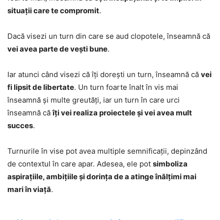
situații care te compromit
.
Dacă visezi un turn din care se aud clopotele, înseamnă că
vei avea parte de vești bune
.
Iar atunci când visezi că îți dorești un turn, înseamnă că
vei
fi lipsit de libertate
. Un turn foarte înalt în vis mai
înseamnă și multe greutăți, iar un turn în care urci
înseamnă că
îți vei realiza proiectele și vei avea mult
succes
.
Turnurile în vise pot avea multiple semnificații, depinzând
de contextul în care apar. Adesea, ele pot
simboliza
aspirațiile, ambițiile și dorința de a atinge înălțimi mai
mari în viață
.