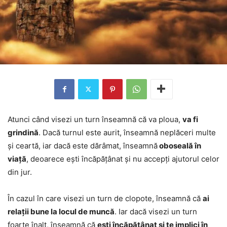
Atunci când visezi un turn înseamnă că va ploua,
va fi
grindină
. Dacă turnul este aurit, înseamnă neplăceri multe
și ceartă, iar dacă este dărâmat, înseamnă
oboseală în
viață
, deoarece ești încăpățânat și nu accepți ajutorul celor
din jur.
În cazul în care visezi un turn de clopote, înseamnă că
ai
relații bune la locul de muncă
. Iar dacă visezi un turn
foarte înalt, înseamnă că
ești încăpățânat și te implici în