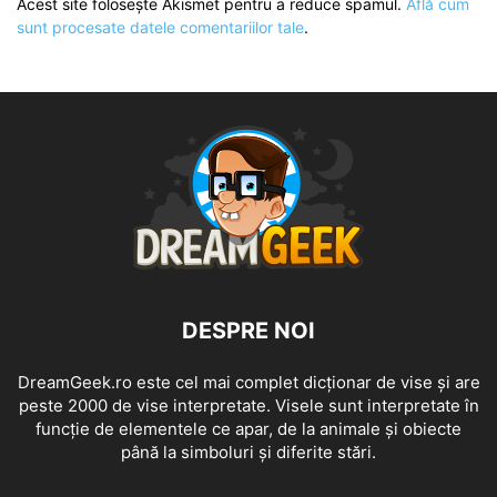
Acest site folosește Akismet pentru a reduce spamul.
Află cum
sunt procesate datele comentariilor tale
.
DESPRE NOI
DreamGeek.ro este cel mai complet dicționar de vise și are
peste 2000 de vise interpretate. Visele sunt interpretate în
funcție de elementele ce apar, de la animale și obiecte
până la simboluri și diferite stări.