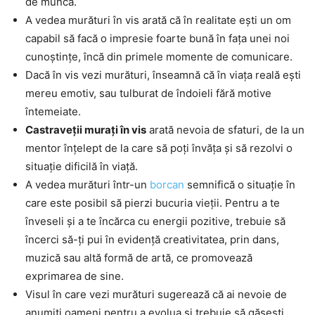
de muncă.
A vedea murături în vis arată că în realitate ești un om
capabil să facă o impresie foarte bună în fața unei noi
cunoștințe, încă din primele momente de comunicare.
Dacă în vis vezi murături, înseamnă că în viața reală ești
mereu emotiv, sau tulburat de îndoieli fără motive
întemeiate.
Castraveții murați în vis
arată nevoia de sfaturi, de la un
mentor înțelept de la care să poți învăța și să rezolvi o
situație dificilă în viață.
A vedea murături într-un
borcan
semnifică o situație în
care este posibil să pierzi bucuria vieții. Pentru a te
înveseli și a te încărca cu energii pozitive, trebuie să
încerci să-ți pui în evidență creativitatea, prin dans,
muzică sau altă formă de artă, ce promovează
exprimarea de sine.
Visul în care vezi murături sugerează că ai nevoie de
anumiți oameni pentru a evolua și trebuie să găsești