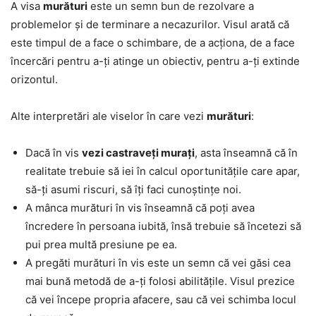
A visa
murături
este un semn bun de rezolvare a
problemelor și de terminare a necazurilor. Visul arată că
este timpul de a face o schimbare, de a acționa, de a face
încercări pentru a-ți atinge un obiectiv, pentru a-ți extinde
orizontul.
Alte interpretări ale viselor în care vezi
murături
:
Dacă în vis
vezi castraveți murați
, asta înseamnă că în
realitate trebuie să iei în calcul oportunitățile care apar,
să-ți asumi riscuri, să îți faci cunoștințe noi.
A mânca murături în vis înseamnă că poți avea
încredere în persoana iubită, însă trebuie să încetezi să
pui prea multă presiune pe ea.
A pregăti murături în vis este un semn că vei găsi cea
mai bună metodă de a-ți folosi abilitățile. Visul prezice
că vei începe propria afacere, sau că vei schimba locul