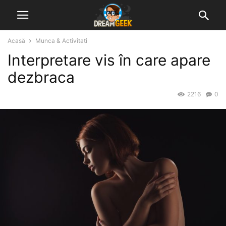
Acasă
Munca & Activitati
Interpretare vis în care apare
dezbraca
2216
0