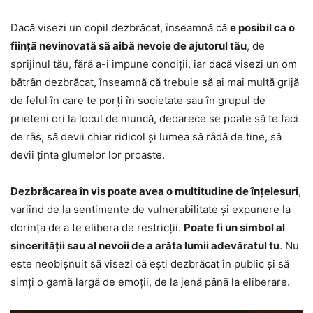
Dacă visezi un copil dezbrăcat, înseamnă că
e posibil ca o
ființă nevinovată să aibă nevoie de ajutorul tău
, de
sprijinul tău, fără a-i impune condiții, iar dacă visezi un om
bătrân dezbrăcat, înseamnă că trebuie să ai mai multă grijă
de felul în care te porți în societate sau în grupul de
prieteni ori la locul de muncă, deoarece se poate să te faci
de râs, să devii chiar ridicol și lumea să râdă de tine, să
devii ținta glumelor lor proaste.
Dezbrăcarea în vis poate avea o multitudine de înțelesuri
,
variind de la sentimente de vulnerabilitate și expunere la
dorința de a te elibera de restricții.
Poate fi un simbol al
sincerității sau al nevoii de a arăta lumii adevăratul tu
. Nu
este neobișnuit să visezi că ești dezbrăcat în public și să
simți o gamă largă de emoții, de la jenă până la eliberare.