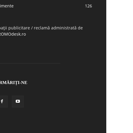
limente
126
ații publicitare / reclamă administrată de
ROMOdesk.ro
RMĂRIȚI-NE