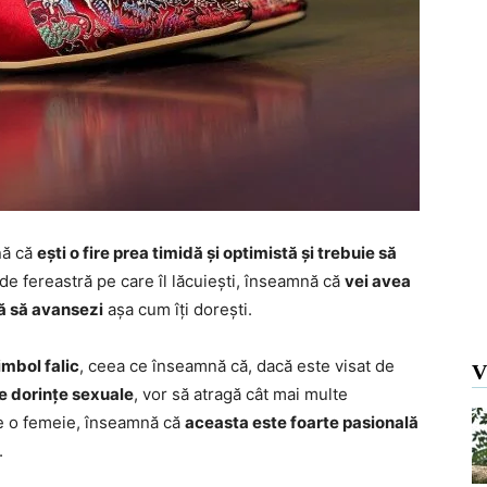
nă că
ești o fire prea timidă și optimistă și trebuie să
c de fereastră pe care îl lăcuiești, înseamnă că
vei avea
ă să avansezi
așa cum îți dorești.
imbol falic
, ceea ce înseamnă că, dacă este visat de
V
e dorințe sexuale
, vor să atragă cât mai multe
de o femeie, înseamnă că
aceasta este foarte pasională
.