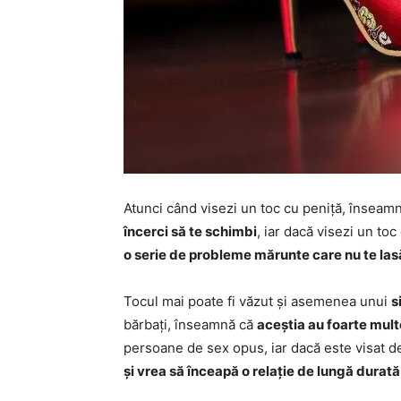
Atunci când visezi un toc cu peniță, înseam
încerci să te schimbi
, iar dacă visezi un to
o serie de probleme mărunte care nu te las
Tocul mai poate fi văzut și asemenea unui
s
bărbați, înseamnă că
aceștia au foarte mult
persoane de sex opus, iar dacă este visat 
și vrea să înceapă o relație de lungă durată