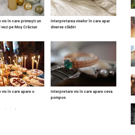
 vis în care primești un
Interpretarea viselor în care apar
l vezi pe Moș Crăciun
diverse clădiri
 vis în care apare o
Interpretare vis în care apare ceva
pompos