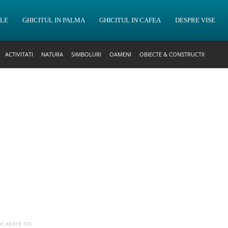
OLE
GHICITUL IN PALMA
GHICITUL IN CAFEA
DESPRE VISE
ACTIVITATI
NATURA
SIMBOLURI
OAMENI
OBIECTE & CONSTRUCTII
re apare toc