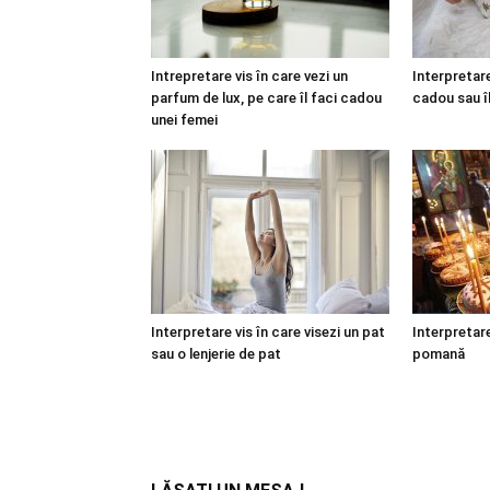
Intrepretare vis în care vezi un
Interpretare
parfum de lux, pe care îl faci cadou
cadou sau î
unei femei
Interpretare vis în care visezi un pat
Interpretare
sau o lenjerie de pat
pomană