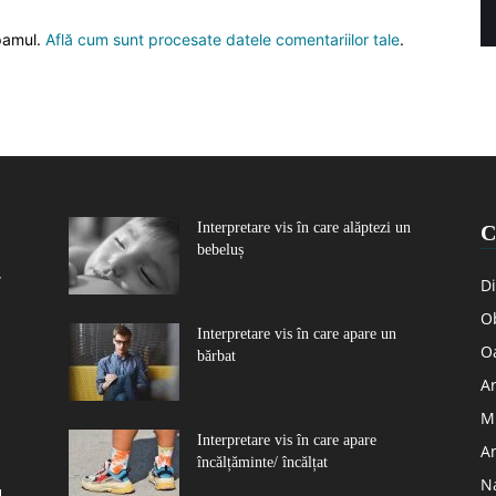
spamul.
Află cum sunt procesate datele comentariilor tale
.
Interpretare vis în care alăptezi un
C
bebeluș
r
Di
Ob
Interpretare vis în care apare un
O
bărbat
Ar
Mu
Interpretare vis în care apare
A
încălțăminte/ încălțat
N
u