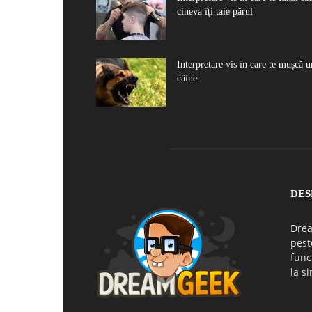
cineva îți taie părul
Interpretare vis în care te mușcă u
câine
DES
Drea
pest
func
la si