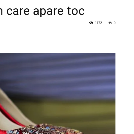
în care apare toc
1172
0