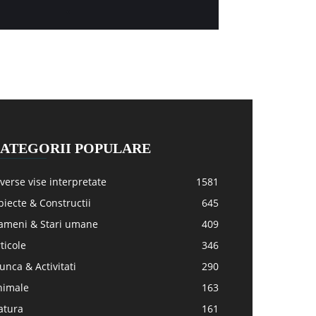
ATEGORII POPULARE
verse vise interpretate
1581
iecte & Constructii
645
ameni & Stari umane
409
ticole
346
nca & Activitati
290
nimale
163
atura
161