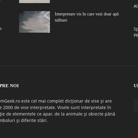
A
Interpretare vis în care vezi doar apă
tulbure
Sp
n
P
PRE NOI
U
mGeek.ro este cel mai complet dicționar de vise și are
e 2000 de vise interpretate. Visele sunt interpretate în
ție de elementele ce apar, de la animale și obiecte până
mboluri și diferite stări.