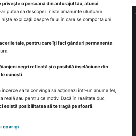
e privește o persoană din anturajul tău, atunci
S-ar putea să descoperi niște amănunte uluitoare
niște explicații despre felul în care se comportă unii
facerile tale, pentru care îți faci gânduri permanent
e
.
fura.
păianjeni negri reflectă și o posibilă înșelăciune din
 le cunoști
.
ă încerce să te convingă să acționezi într-un anume fel,
za reală sau pentru ce motiv. Dacă în realitate duci
i există posibilitatea să te tragă pe sfoară
.
i covrigi