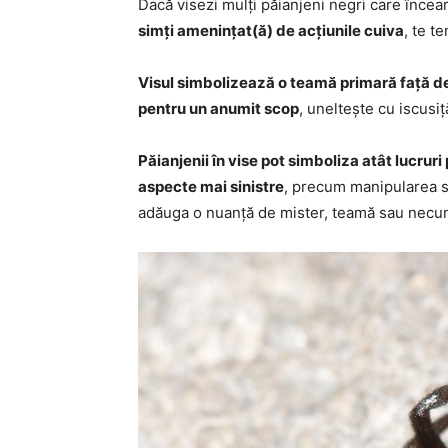
Dacă visezi mulți păianjeni negri care înce
simți amenințat(ă) de acțiunile cuiva
, te t
Visul simbolizează o teamă primară față de 
pentru un anumit scop
, uneltește cu iscusi
Păianjenii în vise pot simboliza atât lucruri
aspecte mai sinistre
, precum manipularea s
adăuga o nuanță de mister, teamă sau necu