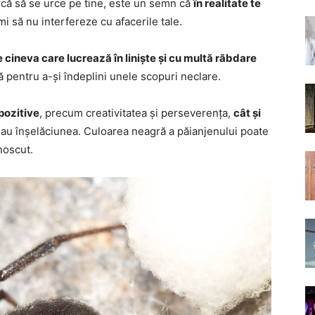
arcă să se urce pe tine, este un semn că
în realitate te
emi să nu interfereze cu afacerile tale.
cineva care lucrează în liniște și cu multă răbdare
ță pentru a-și îndeplini unele scopuri neclare.
 pozitive
, precum creativitatea și perseverența,
cât și
au înșelăciunea. Culoarea neagră a păianjenului poate
noscut.