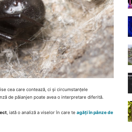
vise cea care contează, ci și circumstanțele
ânză de păianjen poate avea o interpretare diferită.
pect
, iată o analiză a viselor în care te
agăți în pânze de