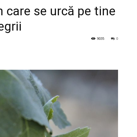
n care se urcă pe tine
egrii
9035
0