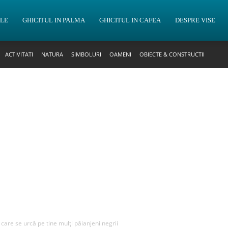
OLE
GHICITUL IN PALMA
GHICITUL IN CAFEA
DESPRE VISE
ACTIVITATI
NATURA
SIMBOLURI
OAMENI
OBIECTE & CONSTRUCTII
n care se urcă pe tine mulți păianjeni negrii