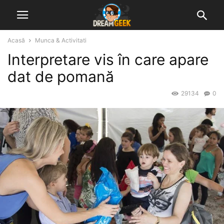
Acasă
Munca & Activitati
Interpretare vis în care apare
dat de pomană
29134
0