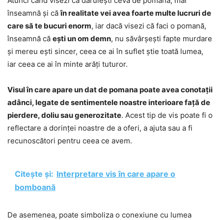
Atunci când visezi că daruiești ceva de pomana, mai
înseamnă și că
în realitate vei avea foarte multe lucruri de
care să te bucuri enorm
, iar dacă visezi că faci o pomană,
înseamnă că
ești un om demn
, nu săvârșești fapte murdare
și mereu ești sincer, ceea ce ai în suflet știe toată lumea,
iar ceea ce ai în minte arăți tuturor.
Visul în care apare un dat de pomana poate avea conotații
adânci, legate de sentimentele noastre interioare față de
pierdere, doliu sau generozitate
. Acest tip de vis poate fi o
reflectare a dorinței noastre de a oferi, a ajuta sau a fi
recunoscători pentru ceea ce avem.
Citește și:
Interpretare vis în care apare o
bomboană
De asemenea, poate simboliza o conexiune cu lumea