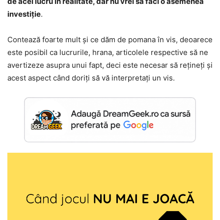
de acel lucru în realitate, dar nu vrei să faci o asemenea
investiție
.
Contează foarte mult și ce dăm de pomana în vis, deoarece
este posibil ca lucrurile, hrana, articolele respective să ne
avertizeze asupra unui fapt, deci este necesar să rețineți și
acest aspect când doriți să vă interpretați un vis.