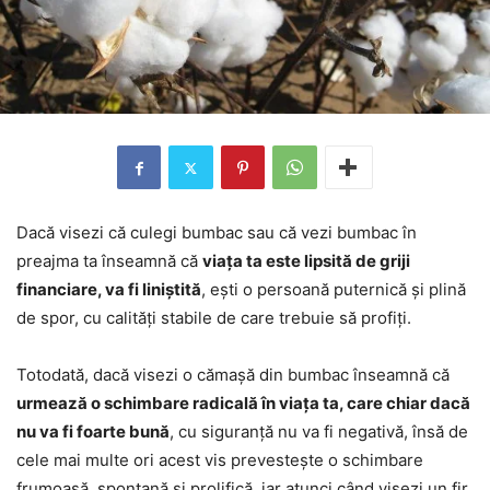
Dacă visezi că culegi bumbac sau că vezi bumbac în
preajma ta înseamnă că
viața ta este lipsită de griji
financiare, va fi liniștită
, ești o persoană puternică și plină
de spor, cu calități stabile de care trebuie să profiți.
Totodată, dacă visezi o cămașă din bumbac înseamnă că
urmează o schimbare radicală în viața ta, care chiar dacă
nu va fi foarte bună
, cu siguranță nu va fi negativă, însă de
cele mai multe ori acest vis prevestește o schimbare
frumoasă, spontană și prolifică, iar atunci când visezi un fir