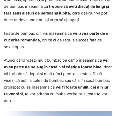
de bumbac înseamnă că
trebuie să eviți discuțiile lungi și
fără sens alături de persoana iubită
, care desigur vă pot
duce undeva unde nu ați vrea să ajungeți.
Fusta de bumbac din vis înseamnă că
vei avea parte de o
cucerire romantică
, ori că ai de regulă succes față de
sexul opus.
Atunci când visezi mult bumbac pe câmp înseamnă că
vei
avea parte de belșug în casă, vei câștiga foarte bine
, doar
că trebuie să depui și mult efort pentru acestea. Dacă
visezi că ești la cules de bumbac sau că ai în casă bumbac
proaspăt cules înseamnă că
vei fi foarte umilit, cei din jur
te vor răni
, te vor adresa cu multe vorbe rele, care te vor
durea.