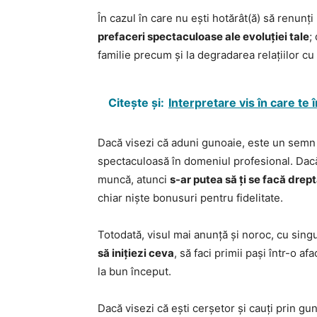
În cazul în care nu ești hotărât(ă) să renunți 
prefaceri spectaculoase ale evoluției tale
;
familie precum și la degradarea relațiilor cu 
Citește și:
Interpretare vis în care te înc
Dacă visezi că aduni gunoaie, este un semn
spectaculoasă în domeniul profesional. Dacă 
muncă, atunci
s-ar putea să ți se facă drept
chiar niște bonusuri pentru fidelitate.
Totodată, visul mai anunță și noroc, cu sing
să inițiezi ceva
, să faci primii pași într-o a
la bun început.
Dacă visezi că ești cerșetor și cauți prin gu