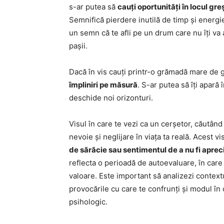
s-ar putea să
cauți oportunități în locul gre
Semnifică pierdere inutilă de timp și energie 
un semn că te afli pe un drum care nu îți va a
pașii.
Dacă în vis cauți printr-o grămadă mare de
împliniri pe măsură
. S-ar putea să îți apară
deschide noi orizonturi.
Visul în care te vezi ca un cerșetor, căutân
nevoie și neglijare în viața ta reală. Acest v
de sărăcie sau sentimentul de a nu fi aprec
reflecta o perioadă de autoevaluare, în care t
valoare. Este important să analizezi contextu
provocările cu care te confrunți și modul în 
psihologic.