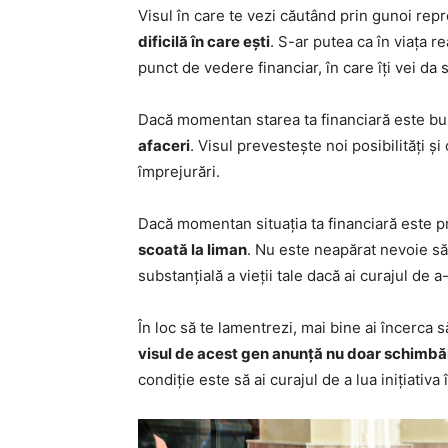
Visul în care te vezi căutând prin gunoi rep
dificilă în care ești
. S-ar putea ca în viața r
punct de vedere financiar, în care îți vei da 
Dacă momentan starea ta financiară este b
afaceri
. Visul prevestește noi posibilități și
împrejurări.
Dacă momentan situația ta financiară este p
scoată la liman
. Nu este neapărat nevoie să
substanțială a vieții tale dacă ai curajul de
În loc să te lamentrezi, mai bine ai încerca să
visul de acest gen anunță nu doar schimbăr
condiție este să ai curajul de a lua inițiativa