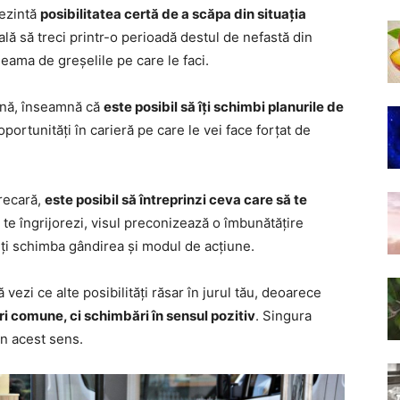
rezintă
posibilitatea certă de a scăpa din situația
eală să treci printr-o perioadă destul de nefastă din
seama de greșelile pe care le faci.
ună, înseamnă că
este posibil să îți schimbi planurile de
 oportunități în carieră pe care le vei face forțat de
recară,
este posibil să întreprinzi ceva care să te
 te îngrijorezi, visul preconizează o îmbunătățire
 a-ți schimba gândirea și modul de acțiune.
 vezi ce alte posibilități răsar în jurul tău, deoarece
i comune, ci schimbări în sensul pozitiv
. Singura
 în acest sens.