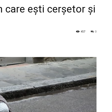
n care ești cerșetor și
457
0