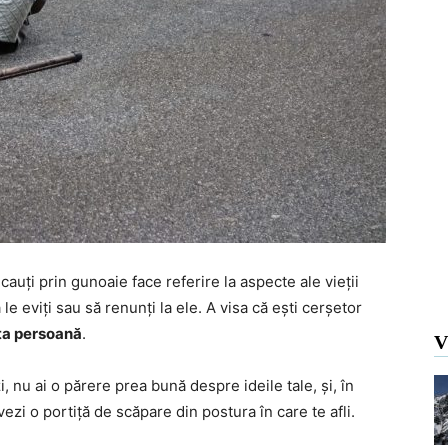
 cauți prin gunoaie face referire la aspecte ale vieții
 le eviți sau să renunți la ele. A visa că ești cerșetor
 ta persoană
.
V
, nu ai o părere prea bună despre ideile tale, și, în
vezi o portiță de scăpare din postura în care te afli.