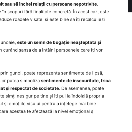
șit sau să închei relații cu persoane nepotrivite
.
în scopuri fără finalitate concretă. În acest caz, este
duce roadele visate, și este bine să îți recalculiezi
 gunoaie,
este un semn de bogăție neașteptată și
 în curând șansa de a întâlni persoanele care îți vor
d prin gunoi, poate reprezenta sentimente de lipsă,
is ar putea simboliza
sentimente de insecuritate, frica
iat și respectat de societate
. De asemenea, poate
e simți nesigur pe tine și îți pui la îndoială propria
l și emoțiile visului pentru a înțelege mai bine
care acestea te afectează la nivel emoțional și