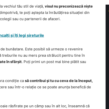
la vechiul tău stil de viață,
visul nu preconizează niște
 dimpotrivă, te poți aștepta la înrăutățirea situației din
colegii sau cu partenerii de afaceri.
alți și îți legi șireturile
 de bunăstare. Este posibil să urmeze o revenire
treburile nu au mers prea strălucit pentru tine în
ate în sfârșit
. Poți primi un post mai bine plătit sau
ura condiție ca
să contribui și tu cu ceva de la început,
facere sau într-o relație ce se poate anunța benefică de
noaie răsfirate pe un câmp sau în alt loc, înseamnă că