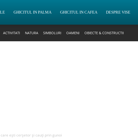
OLE
GHICITUL IN PALMA
GHICITUL IN CAFEA
DESPRE VISE
ACTIVITATI
NATURA
SIMBOLURI
OAMENI
OBIECTE & CONSTRUCTII
 care ești cerșetor și cauți prin gunoi