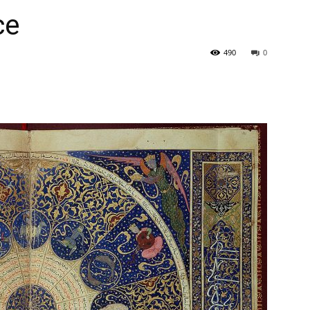
ce
490
0