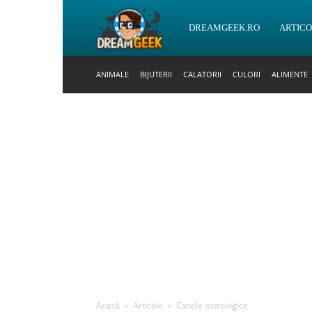
DreamGeek.ro
DREAMGEEK.RO
ARTIC
ANIMALE
BIJUTERII
CALATORII
CULORI
ALIMENTE
Acasă
Articole
Casele astrologice