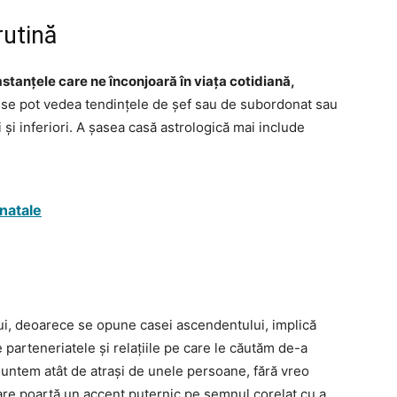
rutină
stanțele care ne înconjoară în viața cotidiană,
 se pot vedea tendințele de șef sau de subordonat sau
și inferiori. A șasea casă astrologică mai include
natale
ui, deoarece se opune casei ascendentului, implică
 parteneriatele și relațiile pe care le căutăm de-a
 suntem atât de atrași de unele persoane, fără vreo
are poartă un accent puternic pe semnul corelat cu a