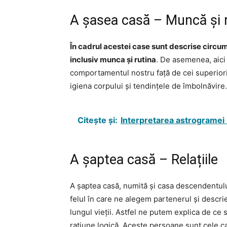
A șasea casă – Muncă și 
În cadrul acestei case sunt descrise circum
inclusiv munca și rutina
. De asemenea, aici
comportamentul nostru față de cei superiori 
igiena corpului și tendințele de îmbolnăvire.
Citește și:
Interpretarea astrogramei 
A șaptea casă – Relațiile
A șaptea casă, numită și casa descendentul
felul în care ne alegem partenerul și descrie
lungul vieții. Astfel ne putem explica de ce
rațiune logică. Aceste persoane sunt cele c