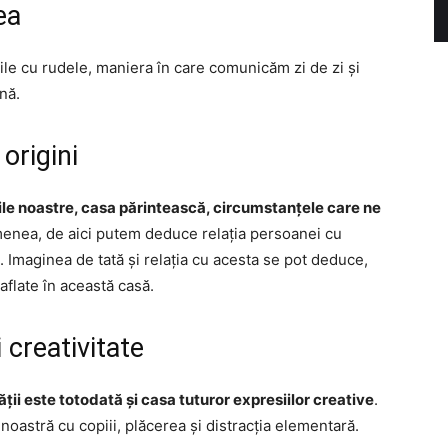
ea
rile cu rudele, maniera în care comunicăm zi de zi și
nă.
origini
nile noastre, casa părintească, circumstanțele care ne
enea, de aici putem deduce relația persoanei cu
. Imaginea de tată și relația cu acesta se pot deduce,
aflate în această casă.
 creativitate
ății este totodată și casa tuturor expresiilor creative
.
 noastră cu copiii, plăcerea și distracția elementară.