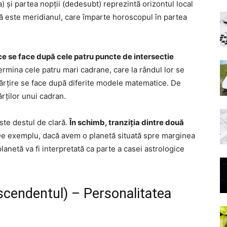
) și partea nopții (dedesubt) reprezintă orizontul local
ntă este meridianul, care împarte horoscopul în partea
ce se face după cele patru puncte de intersectie
ermina cele patru mari cadrane, care la rândul lor se
mpărțire se face după diferite modele matematice. De
rților unui cadran.
este destul de clară.
În schimb, tranziția dintre două
De exemplu, dacă avem o planetă situată spre marginea
lanetă va fi interpretată ca parte a casei astrologice
scendentul) – Personalitatea