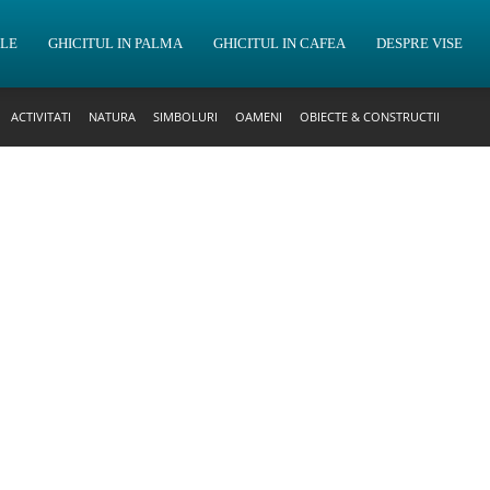
OLE
GHICITUL IN PALMA
GHICITUL IN CAFEA
DESPRE VISE
ACTIVITATI
NATURA
SIMBOLURI
OAMENI
OBIECTE & CONSTRUCTII