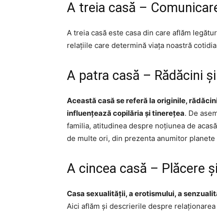
A treia casă – Comunicar
A treia casă este casa din care aflăm legătu
relațiile care determină viața noastră cotidia
A patra casă – Rădăcini și 
Această casă se referă la originile, rădăci
influențează copilăria și tinerețea
. De asem
familia, atitudinea despre noțiunea de acasă
de multe ori, din prezenta anumitor planete 
A cincea casă – Plăcere și
Casa sexualității, a erotismului, a senzualit
Aici aflăm și descrierile despre relaționarea