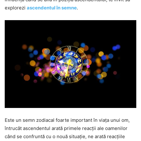
explorezi
ascendentul în semne
.
Este un semn zodiacal foarte important în viața unui om,
întrucât ascendentul arată primele reacții ale oamenilor
când se confruntă cu o nouă situație, ne arată reacțiile