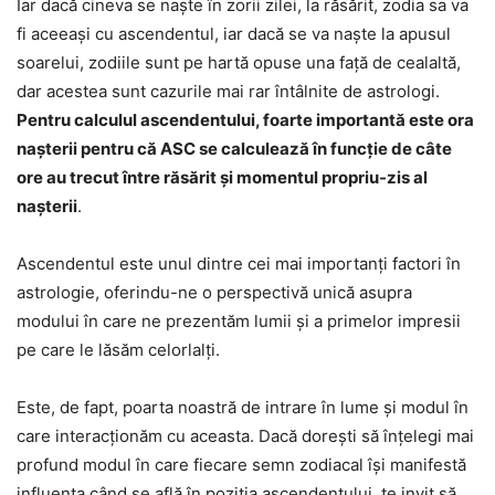
Iar dacă cineva se naște în zorii zilei, la răsărit, zodia sa va
fi aceeași cu ascendentul, iar dacă se va naște la apusul
soarelui, zodiile sunt pe hartă opuse una față de cealaltă,
dar acestea sunt cazurile mai rar întâlnite de astrologi.
Pentru calculul ascendentului, foarte importantă este ora
nașterii pentru că ASC se calculează în funcție de câte
ore au trecut între răsărit și momentul propriu-zis al
nașterii
.
Ascendentul este unul dintre cei mai importanți factori în
astrologie, oferindu-ne o perspectivă unică asupra
modului în care ne prezentăm lumii și a primelor impresii
pe care le lăsăm celorlalți.
Este, de fapt, poarta noastră de intrare în lume și modul în
care interacționăm cu aceasta. Dacă dorești să înțelegi mai
profund modul în care fiecare semn zodiacal își manifestă
influența când se află în poziția ascendentului, te invit să