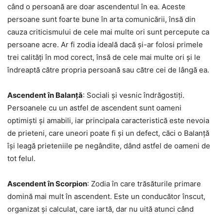
când o persoană are doar ascendentul în ea. Aceste
persoane sunt foarte bune în arta comunicării, însă din
cauza criticismului de cele mai multe ori sunt percepute ca
persoane acre. Ar fi zodia ideală dacă și-ar folosi primele
trei calități în mod corect, însă de cele mai multe ori și le
îndreaptă către propria persoană sau către cei de lângă ea.
Ascendent în Balanță
: Sociali și vesnic îndrăgostiți.
Persoanele cu un astfel de ascendent sunt oameni
optimiști și amabili, iar principala caracteristică este nevoia
de prieteni, care uneori poate fi și un defect, căci o Balanță
își leagă prieteniile pe negândite, dând astfel de oameni de
tot felul.
Ascendent în Scorpion
: Zodia în care trăsăturile primare
domină mai mult în ascendent. Este un conducător înscut,
organizat și calculat, care iartă, dar nu uită atunci când