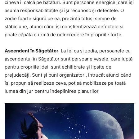
cineva îl calcă pe bătături. Sunt persoane energice, care își
asumă responsabilitățile și își recunosc și defectele. O
zodie foarte sigură pe ea, prezintă totuși semne de
slăbiciune, atunci când își conștientizează defectele și
poate căpăta o urmă de neîncredere în propriile forțe.
Ascendent în Săgetător
: La fel ca și zodia, persoanele cu
ascendentul în Săgetător sunt persoane vesele, care luptă
pentru propriile idei, sunt echilibrate și lipsite de
prejudecăți. Sunt și buni organizatori, întrucât atunci când
își propun să realizeze ceva, pot să mobilizeze pe toată
lumea din jur pentru îndeplinirea planurilor.