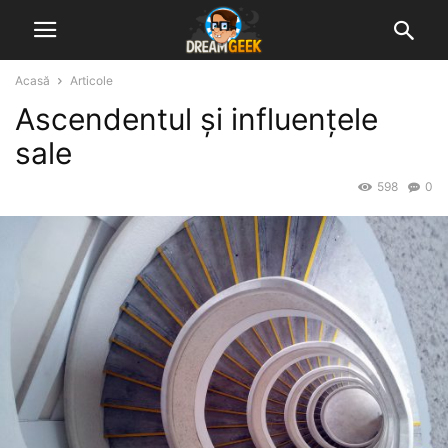
Acasă
Articole
Ascendentul și influențele
sale
598
0