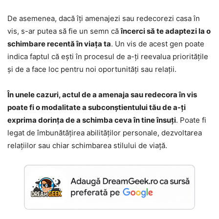
De asemenea, dacă îți amenajezi sau redecorezi casa în
vis, s-ar putea să fie un semn că
încerci să te adaptezi la o
schimbare recentă în viața ta
. Un vis de acest gen poate
indica faptul că ești în procesul de a-ți reevalua prioritățile
și de a face loc pentru noi oportunități sau relații.
În unele cazuri, actul de a amenaja sau redecora în vis
poate fi o modalitate a subconștientului tău de a-ți
exprima dorința de a schimba ceva în tine însuți
. Poate fi
legat de îmbunătățirea abilităților personale, dezvoltarea
relațiilor sau chiar schimbarea stilului de viață.