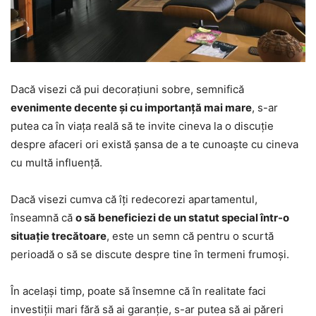
Dacă visezi că pui decorațiuni sobre, semnifică
evenimente decente și cu importanță mai mare
, s-ar
putea ca în viața reală să te invite cineva la o discuție
despre afaceri ori există șansa de a te cunoaște cu cineva
cu multă influență.
Dacă visezi cumva că îți redecorezi apartamentul,
înseamnă că
o să beneficiezi de un statut special într-o
situație trecătoare
, este un semn că pentru o scurtă
perioadă o să se discute despre tine în termeni frumoși.
În același timp, poate să însemne că în realitate faci
investiții mari fără să ai garanție, s-ar putea să ai păreri