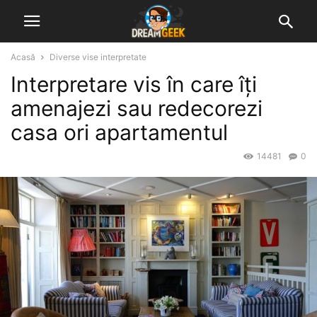
Acasă
Diverse vise interpretate
Interpretare vis în care îți
amenajezi sau redecorezi
casa ori apartamentul
14481
0