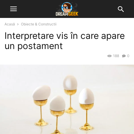
Acasă
Obiecte & Constructii
Interpretare vis în care apare
un postament
188
0