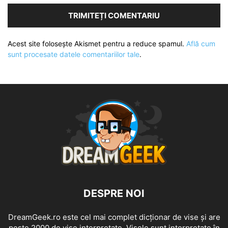
Acest site folosește Akismet pentru a reduce spamul.
Află cum
sunt procesate datele comentariilor tale
.
DESPRE NOI
DreamGeek.ro este cel mai complet dicționar de vise și are
peste 2000 de vise interpretate. Visele sunt interpretate în