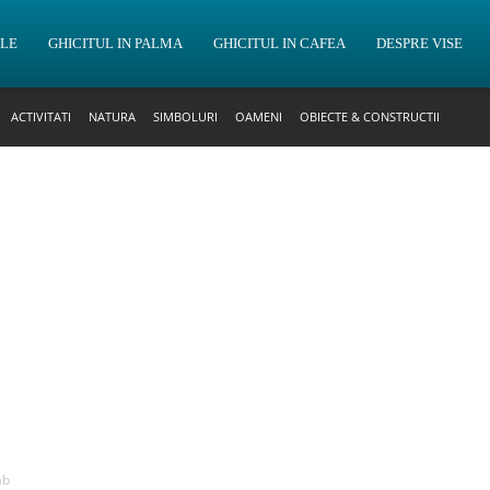
OLE
GHICITUL IN PALMA
GHICITUL IN CAFEA
DESPRE VISE
ACTIVITATI
NATURA
SIMBOLURI
OAMENI
OBIECTE & CONSTRUCTII
ab