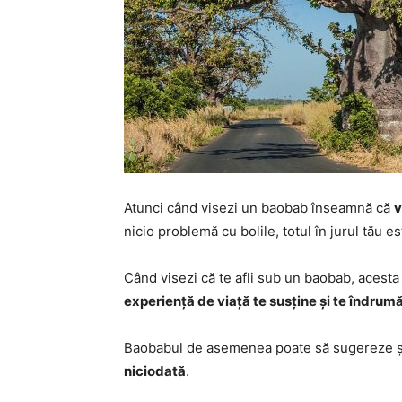
Atunci când visezi un baobab înseamnă că
v
nicio problemă cu bolile, totul în jurul tău este 
Când visezi că te afli sub un baobab, acest
experiență de viață te susține și te îndrum
Baobabul de asemenea poate să sugereze și
niciodată
.