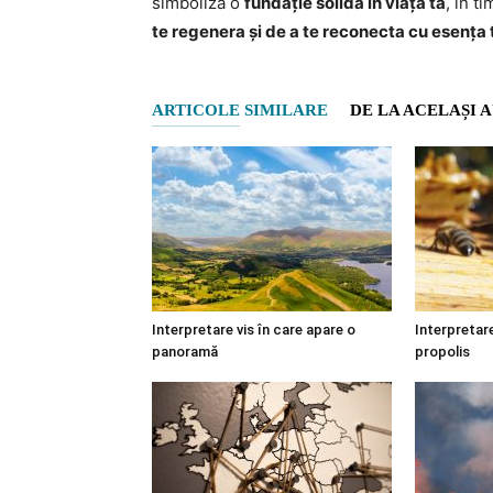
simboliza o
fundație solidă în viața ta
, în t
te regenera și de a te reconecta cu esența 
ARTICOLE SIMILARE
DE LA ACELAȘI 
Interpretare vis în care apare o
Interpretare
panoramă
propolis