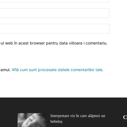
-ul web în acest browser pentru data viitoare i comentariu.
spamul.
Află cum sunt procesate datele comentariilor tale
.
Interpretare vis în care alăptezi un
C
bebeluș