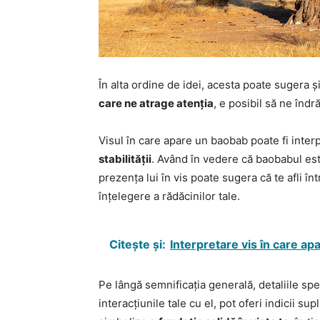
În alta ordine de idei, acesta poate sugera și
care ne atrage atenția
, e posibil să ne îndr
Visul în care apare un baobab poate fi inter
stabilității
. Având în vedere că baobabul este
prezența lui în vis poate sugera că te afli î
înțelegere a rădăcinilor tale.
Citește și:
Interpretare vis în care ap
Pe lângă semnificația generală, detaliile spe
interacțiunile tale cu el, pot oferi indicii 