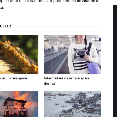
imp ce unul uscat sau decăzut poate indica
nevoia de a
ta
.
AUTOR
 vis în care apare
Interpretare vis în care apare
deșirat