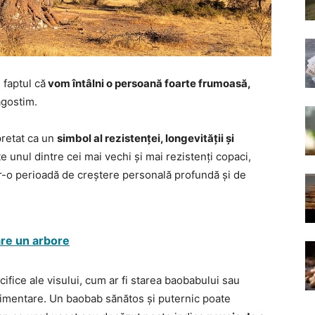
 faptul că
vom întâlni o persoană foarte frumoasă,
ăgostim.
pretat ca un
simbol al rezistenței, longevității și
 unul dintre cei mai vechi și mai rezistenți copaci,
ntr-o perioadă de creștere personală profundă și de
are un arbore
cifice ale visului, cum ar fi starea baobabului sau
suplimentare. Un baobab sănătos și puternic poate