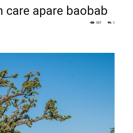
în care apare baobab
347
0