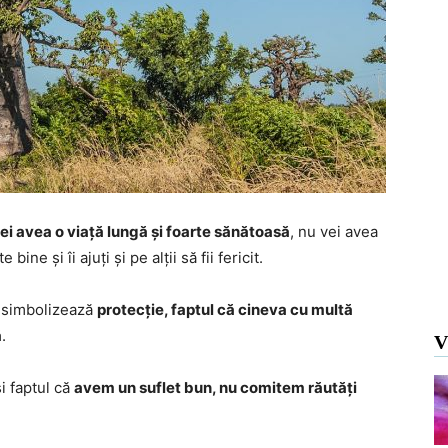
ei avea o viață lungă și foarte sănătoasă
, nu vei avea
bine și îi ajuți și pe alții să fii fericit.
a simbolizează
protecție, faptul că cineva cu multă
ă
.
V
 faptul că
avem un suflet bun, nu comitem răutăți