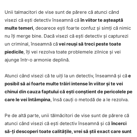
Unii talmacitori de vise sunt de părere că atunci când
visezi că ești detectiv înseamnă că
în viitor te așteaptă
multe temeri
, deoarece ești foarte confuz și simți că nimic
nu îți merge bine. Dacă visezi că ești detectiv și capturezi
un criminal, înseamnă că
vei reuși să treci peste toate
piedicile
, îți vei rezolva toate problemele zilnice și vei
ajunge într-o armonie deplină.
Atunci când visezi că te uiți la un detectiv, înseamnă și că
e
posibil să ai foarte multe trăiri intense în viitor și te vei
chinui din cauza faptului că ești conștient de pericolele pe
care le vei întâmpina
, însă cauți o metodă de a le rezolva.
Pe de altă parte, unii tălmăcitori de vise sunt de părere că
atunci când visezi că ești detectiv înseamnă și că
încerci
să-ți descoperi toate calitățile, vrei să știi exact care sunt