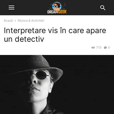
Acasă
Munca & Activitati
Interpretare vis în care apare
un detectiv
715
0