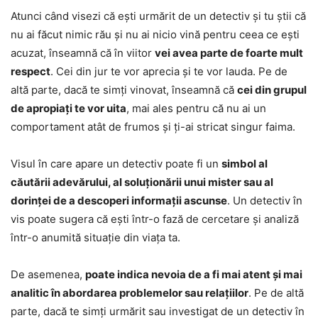
Atunci când visezi că ești urmărit de un detectiv și tu știi că
nu ai făcut nimic rău și nu ai nicio vină pentru ceea ce ești
acuzat, înseamnă că în viitor
vei avea parte de foarte mult
respect
. Cei din jur te vor aprecia și te vor lauda. Pe de
altă parte, dacă te simți vinovat, înseamnă că
cei din grupul
de apropiați te vor uita
, mai ales pentru că nu ai un
comportament atât de frumos și ți-ai stricat singur faima.
Visul în care apare un detectiv poate fi un
simbol al
căutării adevărului, al soluționării unui mister sau al
dorinței de a descoperi informații ascunse
. Un detectiv în
vis poate sugera că ești într-o fază de cercetare și analiză
într-o anumită situație din viața ta.
De asemenea,
poate indica nevoia de a fi mai atent și mai
analitic în abordarea problemelor sau relațiilor
. Pe de altă
parte, dacă te simți urmărit sau investigat de un detectiv în