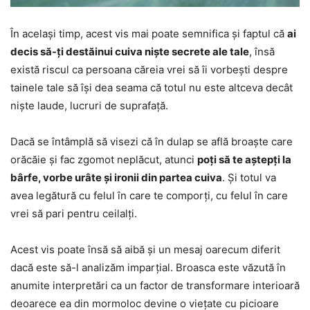
În același timp, acest vis mai poate semnifica și faptul că
ai
decis să-ți destăinui cuiva niște secrete ale tale
, însă
există riscul ca persoana căreia vrei să îi vorbești despre
tainele tale să își dea seama că totul nu este altceva decât
niște laude, lucruri de suprafață.
Dacă se întâmplă să visezi că în dulap se află broaște care
orăcăie și fac zgomot neplăcut, atunci
poți să te aștepți la
bârfe, vorbe urâte și ironii din partea cuiva
. Și totul va
avea legătură cu felul în care te comporți, cu felul în care
vrei să pari pentru ceilalți.
Acest vis poate însă să aibă și un mesaj oarecum diferit
dacă este să-l analizăm imparțial. Broasca este văzută în
anumite interpretări ca un factor de transformare interioară
deoarece ea din mormoloc devine o viețate cu picioare