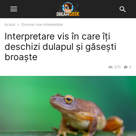
Acasă
Diverse vise interpretate
Interpretare vis în care îți
deschizi dulapul și găsești
broaște
270
0