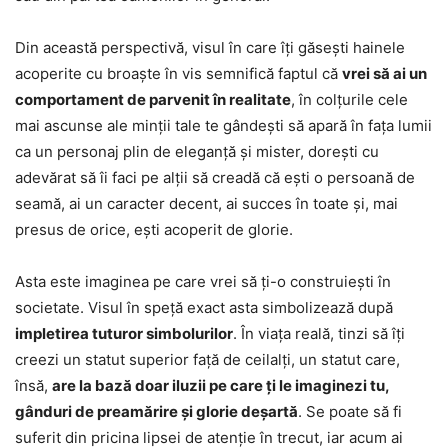
Din această perspectivă, visul în care îți găsești hainele
acoperite cu broaște în vis semnifică faptul că
vrei să ai un
comportament de parvenit în realitate
, în colțurile cele
mai ascunse ale minții tale te gândești să apară în fața lumii
ca un personaj plin de eleganță și mister, dorești cu
adevărat să îi faci pe alții să creadă că ești o persoană de
seamă, ai un caracter decent, ai succes în toate și, mai
presus de orice, ești acoperit de glorie.
Asta este imaginea pe care vrei să ți-o construiești în
societate. Visul în speță exact asta simbolizează după
impletirea tuturor simbolurilor
. În viața reală, tinzi să îți
creezi un statut superior față de ceilalți, un statut care,
însă,
are la bază doar iluzii pe care ți le imaginezi tu,
gânduri de preamărire și glorie deșartă
. Se poate să fi
suferit din pricina lipsei de atenție în trecut, iar acum ai