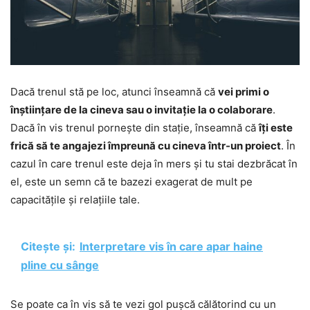
Dacă trenul stă pe loc, atunci înseamnă că
vei primi o
înștiințare de la cineva sau o invitație la o colaborare
.
Dacă în vis trenul pornește din stație, înseamnă că
îți este
frică să te angajezi împreună cu cineva într-un proiect
. În
cazul în care trenul este deja în mers și tu stai dezbrăcat în
el, este un semn că te bazezi exagerat de mult pe
capacitățile și relațiile tale.
Citește și:
Interpretare vis în care apar haine
pline cu sânge
Se poate ca în vis să te vezi gol pușcă călătorind cu un