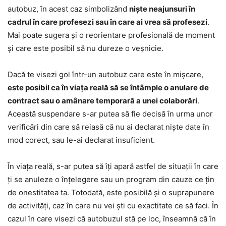
autobuz, în acest caz simbolizând
niște neajunsuri în
cadrul în care profesezi sau în care ai vrea să profesezi
.
Mai poate sugera și o reorientare profesională de moment
și care este posibil să nu dureze o veșnicie.
Dacă te visezi gol într-un autobuz care este în mișcare,
este posibil ca în viața reală să se întâmple o anulare de
contract sau o amânare temporară a unei colaborări
.
Această suspendare s-ar putea să fie decisă în urma unor
verificări din care să reiasă că nu ai declarat niște date în
mod corect, sau le-ai declarat insuficient.
În viața reală, s-ar putea să îți apară astfel de situații în care
ți se anuleze o înțelegere sau un program din cauze ce țin
de onestitatea ta. Totodată, este posibilă și o suprapunere
de activități, caz în care nu vei ști cu exactitate ce să faci. În
cazul în care visezi că autobuzul stă pe loc, înseamnă că în