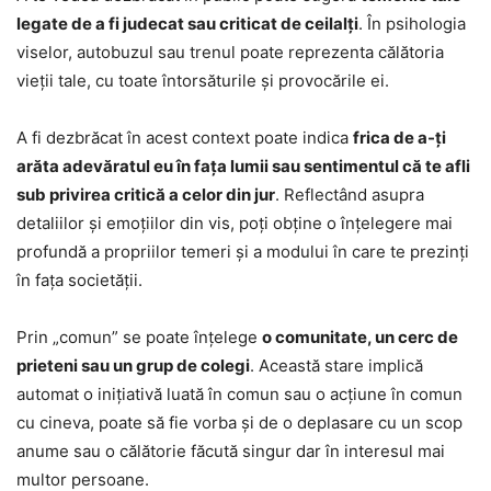
legate de a fi judecat sau criticat de ceilalți
. În psihologia
viselor, autobuzul sau trenul poate reprezenta călătoria
vieții tale, cu toate întorsăturile și provocările ei.
A fi dezbrăcat în acest context poate indica
frica de a-ți
arăta adevăratul eu în fața lumii sau sentimentul că te afli
sub privirea critică a celor din jur
. Reflectând asupra
detaliilor și emoțiilor din vis, poți obține o înțelegere mai
profundă a propriilor temeri și a modului în care te prezinți
în fața societății.
Prin „comun” se poate înțelege
o comunitate, un cerc de
prieteni sau un grup de colegi
. Această stare implică
automat o inițiativă luată în comun sau o acțiune în comun
cu cineva, poate să fie vorba și de o deplasare cu un scop
anume sau o călătorie făcută singur dar în interesul mai
multor persoane.