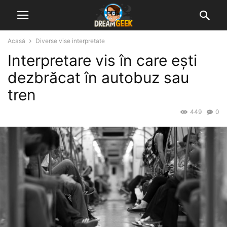
Acasă
Diverse vise interpretate
Interpretare vis în care ești
dezbrăcat în autobuz sau
tren
449
0