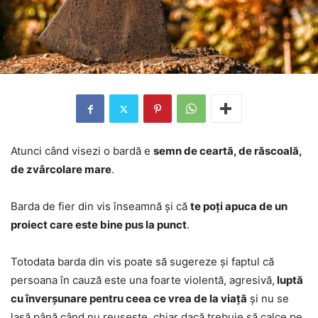
Atunci când visezi o bardă e
semn de ceartă, de răscoală,
de zvârcolare mare
.
Barda de fier din vis înseamnă și că
te poți apuca de un
proiect care este bine pus la punct
.
Totodata barda din vis poate să sugereze și faptul că
persoana în cauză este una foarte violentă, agresivă,
luptă
cu înverșunare pentru ceea ce vrea de la viață
și nu se
lasă până când nu reușește, chiar dacă trebuie să calce pe