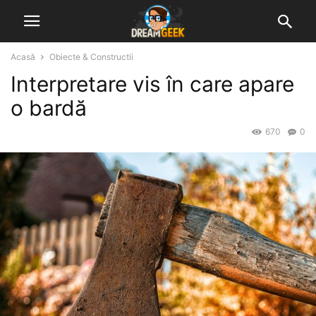
Acasă
Obiecte & Constructii
Interpretare vis în care apare
o bardă
670
0