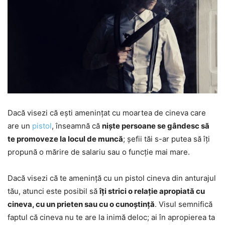
Dacă visezi că ești amenințat cu moartea de cineva care
are un
pistol
, înseamnă că
niște persoane se gândesc să
te promoveze la locul de muncă
; șefii tăi s-ar putea să îți
propună o mărire de salariu sau o funcție mai mare.
Dacă visezi că te amenință cu un pistol cineva din anturajul
tău, atunci este posibil să
îți strici o relație apropiată cu
cineva, cu un prieten sau cu o cunoștință
. Visul semnifică
faptul că cineva nu te are la inimă deloc; ai în apropierea ta