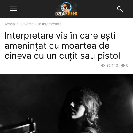
Acasă
Diverse vise interpretate
Interpretare vis în care ești
amenințat cu moartea de
cineva cu un cuțit sau pistol
33443
0