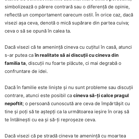
simbolizează o părere contrară sau o diferență de opinie,
reflectă un comportament oarecum ostil. În orice caz, dacă
visezi așa ceva, denotă o mică supărare din partea cuiva;
ceva o să se opună în calea ta.
Dacă visezi că te amenință cineva cu cuțitul în casă, atunci
s-ar putea ca
în realitate să ai discuții cu cineva din
familia ta
, discuții nu foarte plăcute, ci mai degrabă o
confruntare de idei.
Dacă în familie este liniște și nu sunt probleme sau discuții
contrare, atunci este posibil ca
cineva să-ți calce pragul
nepoftit
; o persoană cunoscută are ceva de împărtășit cu
tine și poți să te aștepți ca la următoarea ieșire în oraș să
te întâlnești cu ea și să-ți reproșeze ceva.
Dacă visezi că pe stradă cineva te amenință cu moartea