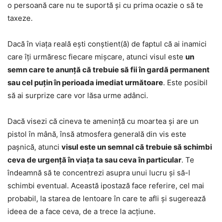
o persoană care nu te suportă și cu prima ocazie o să te
taxeze.
Dacă în viața reală ești conștient(ă) de faptul că ai inamici
care îți urmăresc fiecare mișcare, atunci visul este
un
semn care te anunță că trebuie să fii în gardă permanent
sau cel puțin în perioada imediat următoare
. Este posibil
să ai surprize care vor lăsa urme adânci.
Dacă visezi că cineva te amenință cu moartea și are un
pistol în mână, însă atmosfera generală din vis este
pașnică, atunci
visul este un semnal că trebuie să schimbi
ceva de urgență în viața ta sau ceva în particular
. Te
îndeamnă să te concentrezi asupra unui lucru și să-l
schimbi eventual. Această ipostază face referire, cel mai
probabil, la starea de lentoare în care te afli și sugerează
ideea de a face ceva, de a trece la acțiune.