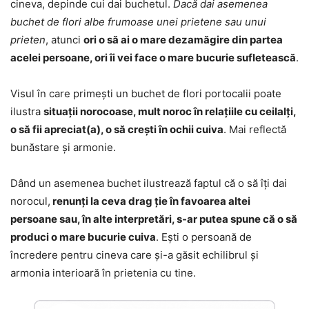
cineva, depinde cui dai buchetul.
Dacă dai asemenea
buchet de flori albe frumoase unei prietene sau unui
prieten
, atunci
ori o să ai o mare dezamăgire din partea
acelei persoane, ori îi vei face o mare bucurie sufletească
.
Visul în care primești un buchet de flori portocalii poate
ilustra
situații norocoase, mult noroc în relațiile cu ceilalți,
o să fii apreciat(a), o să crești în ochii cuiva
. Mai reflectă
bunăstare și armonie.
Dând un asemenea buchet ilustrează faptul că o să îți dai
norocul,
renunți la ceva drag ție în favoarea altei
persoane sau, în alte interpretări, s-ar putea spune că o să
produci o mare bucurie cuiva
. Ești o persoană de
încredere pentru cineva care și-a găsit echilibrul și
armonia interioară în prietenia cu tine.