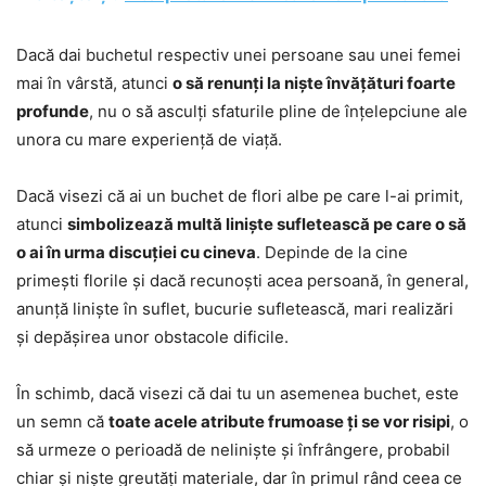
Dacă dai buchetul respectiv unei persoane sau unei femei
mai în vârstă, atunci
o să renunți la niște învățături foarte
profunde
, nu o să asculți sfaturile pline de înțelepciune ale
unora cu mare experiență de viață.
Dacă visezi că ai un buchet de flori albe pe care l-ai primit,
atunci
simbolizează multă liniște sufletească pe care o să
o ai în urma discuției cu cineva
. Depinde de la cine
primești florile și dacă recunoști acea persoană, în general,
anunță liniște în suflet, bucurie sufletească, mari realizări
și depășirea unor obstacole dificile.
În schimb, dacă visezi că dai tu un asemenea buchet, este
un semn că
toate acele atribute frumoase ți se vor risipi
, o
să urmeze o perioadă de neliniște și înfrângere, probabil
chiar și niște greutăți materiale, dar în primul rând ceea ce