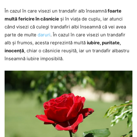
În cazul în care visezi un trandafir alb înseamnă
foarte
multă fericire în căsnicie
și în viața de cuplu, iar atunci
când visezi că culegi trandafiri albi înseamnă că vei avea
parte de multe
daruri
. În cazul în care visezi un trandafir
alb și frumos, acesta reprezintă multă
iubire, puritate,
inocență
, chiar o căsnicie reușită, iar un trandafir albastru
înseamnă iubire imposibilă.