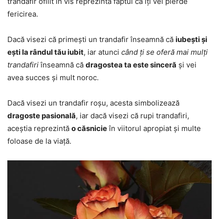
trandafir ofilit în vis reprezintă faptul că îți vei pierde
fericirea.
Dacă visezi că primești un trandafir înseamnă că
iubești și
ești la rândul tău iubit
, iar atunci
când ți se oferă mai mulți
trandafiri
înseamnă că
dragostea ta este sinceră
și vei
avea succes și mult noroc.
Dacă visezi un trandafir roșu, acesta simbolizează
dragoste pasională
, iar dacă visezi că rupi trandafiri,
aceștia reprezintă
o căsnicie
în viitorul apropiat și multe
foloase de la viață.