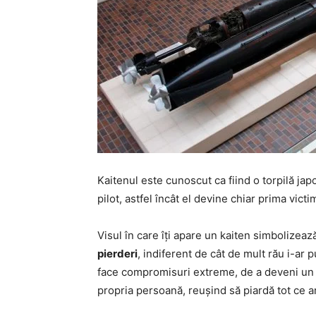
Kaitenul este cunoscut ca fiind o torpilă jap
pilot, astfel încât el devine chiar prima victi
Visul în care îți apare un kaiten simbolizeaz
pierderi
, indiferent de cât de mult rău i-ar 
face compromisuri extreme, de a deveni un fe
propria persoană, reușind să piardă tot ce ar