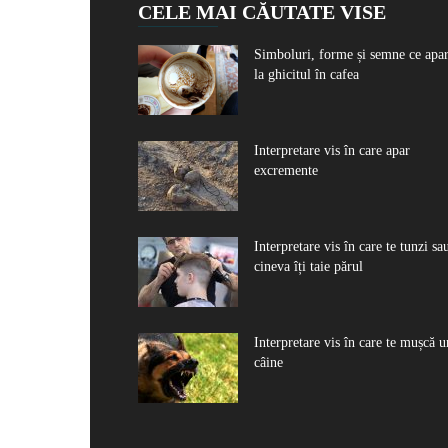
CELE MAI CĂUTATE VISE
Simboluri, forme și semne ce apa
la ghicitul în cafea
Interpretare vis în care apar
excremente
Interpretare vis în care te tunzi sa
cineva îți taie părul
Interpretare vis în care te mușcă u
câine