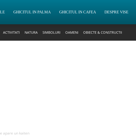
OLE
GHICITUL IN PALMA
GHICITUL IN CAFEA
DESPRE VISE
ACTIVITATI
NATURA
SIMBOLURI
OAMENI
OBIECTE & CONSTRUCTII
re apare un kaiten