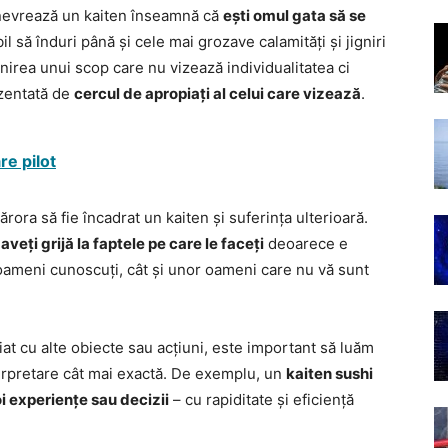
manevrează un kaiten înseamnă că
ești omul gata să se
bil să înduri până și cele mai grozave calamități și jigniri
nirea unui scop care nu vizează individualitatea ci
ezentată de
cercul de apropiați al celui care vizează
.
re pilot
rora să fie încadrat un kaiten și suferința ulterioară.
aveți grijă la faptele pe care le faceți
deoarece e
 oameni cunoscuți, cât și unor oameni care nu vă sunt
iat cu alte obiecte sau acțiuni, este important să luăm
terpretare cât mai exactă. De exemplu, un
kaiten sushi
i experiențe sau decizii
– cu rapiditate și eficiență