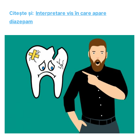
Citește și:
Interpretare vis în care apare
diazepam