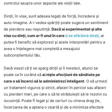
controlul asupra unor aspecte ale vieții tale.
Dinții, în vise, sunt adesea legați de forță, încredere și
auto-imagine. A-i vedea spărțiți poate sugera un sentiment
de pierdere sau neputință.
Dacă ai experimentat și alte
vise cu dinți, cum ar fi unul în care
ți se sfărâmă dinții
, ar
putea fi benefic să explorezi și acele interpretări pentru a
avea o înțelegere mai completă a mesajului
subconștientului tău.
Dacă visezi că ți se sparg dinții și îi mesteci, atunci se
poate ca în curând să
ai niște afecțiuni de sănătate pe
care o să încerci să le administrezi inteligent
. O să urmezi
un tratament viguros și strict, afaceri în pericol sau afaceri
cu pierderi mari, pe care o să te străduiești să le rezolvi cu
iscusință. Poate fi legat și de certuri cu cineva drag ție,
încercarea de a aplana o ceartă și de a minimiza efectele