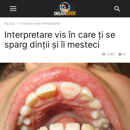
Acasă
Diverse vise interpretate
Interpretare vis în care ți se
sparg dinții și îi mesteci
3967
0