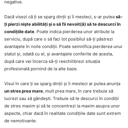
negative.
Dacă visezi că ți se sparg dinții și îi mesteci, s-ar putea
să-
ți pierzi niște abilități și o să fii nevoit(ă) să te descurci în
condițiile date
. Poate indica pierderea unor atribute la
serviciu, după care o să faci tot posibilul să-ți păstrezi
avantajele în noile condiții. Poate semnifica pierderea unui
statut și, odată cu el, și avantajele conferite de acesta,
după care vei încerca să-ți reechilibrezi situația
profesională pornind de la alte baze.
Visul în care ți se sparg dinții și îi mesteci ar putea anunța
un stres prea mare
, mult prea mare, în care trebuie să
lucrezi sau să gândești. Trebuie să te descurci în condiții
de stres maxim și să te concentrezi la maxim asupra unor
aspecte, chiar dacă în realitate condițiile date sunt extrem
de nemotivante.