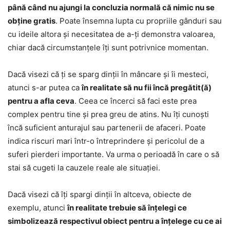
până când nu ajungi la concluzia normală că nimic nu se
obține gratis
. Poate însemna lupta cu propriile gânduri sau
cu ideile altora și necesitatea de a-ți demonstra valoarea,
chiar dacă circumstanțele îți sunt potrivnice momentan.
Dacă visezi că ți se sparg dinții în mâncare și îi mesteci,
atunci s-ar putea ca
în realitate să nu fii încă pregătit(ă)
pentru a afla ceva
. Ceea ce încerci să faci este prea
complex pentru tine și prea greu de atins. Nu îți cunoști
încă suficient anturajul sau partenerii de afaceri. Poate
indica riscuri mari într-o întreprindere și pericolul de a
suferi pierderi importante. Va urma o perioadă în care o să
stai să cugeti la cauzele reale ale situației.
Dacă visezi că îți spargi dinții în altceva, obiecte de
exemplu, atunci
în realitate trebuie să înțelegi ce
simbolizează respectivul obiect pentru a înțelege cu ce ai