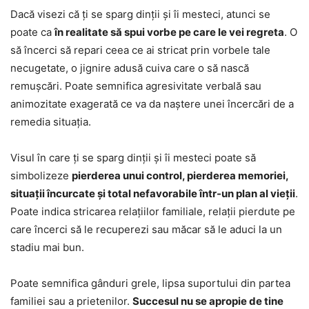
Dacă visezi că ți se sparg dinții și îi mesteci, atunci se
poate ca
în realitate să spui vorbe pe care le vei regreta
. O
să încerci să repari ceea ce ai stricat prin vorbele tale
necugetate, o jignire adusă cuiva care o să nască
remușcări. Poate semnifica agresivitate verbală sau
animozitate exagerată ce va da naștere unei încercări de a
remedia situația.
Visul în care ți se sparg dinții și îi mesteci poate să
simbolizeze
pierderea unui control, pierderea memoriei,
situații încurcate și total nefavorabile într-un plan al vieții
.
Poate indica stricarea relațiilor familiale, relații pierdute pe
care încerci să le recuperezi sau măcar să le aduci la un
stadiu mai bun.
Poate semnifica gânduri grele, lipsa suportului din partea
familiei sau a prietenilor.
Succesul nu se apropie de tine