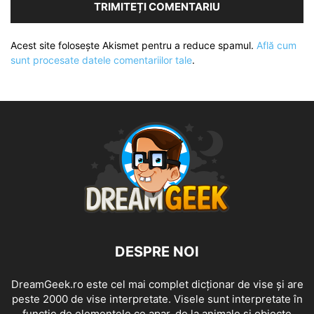
Acest site folosește Akismet pentru a reduce spamul.
Află cum
sunt procesate datele comentariilor tale
.
DESPRE NOI
DreamGeek.ro este cel mai complet dicționar de vise și are
peste 2000 de vise interpretate. Visele sunt interpretate în
funcție de elementele ce apar, de la animale și obiecte