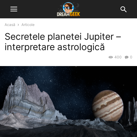
Acasă
Articole
Secretele planetei Jupiter –
interpretare astrologică
400
0