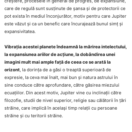
creștere, procesele în general de progres, de expansiune,
care de regulă sunt susținute de șansa și de protectorii ce
pot exista în mediul înconjurător, motiv pentru care Jupiter
este văzut și ca un benefic care încurajează bunul simț și
expansivitatea.
Vibrația acestei planete îndeamnă la mărirea intelectului,
la expansiunea ariilor de acțiune, la dobândirea unei
imagini mult mai ample față de ceea ce se arată la
orizont
, la dorința de a găsi o treaptă superioară de
expresie, la ceva mai înalt, mai bun și natura astrului în
sine conduce către aprofundare, către găsirea miezului
ecuațiilor. Din acest motiv, Jupiter vine cu inclinații către
filozofie, studii de nivel superior, religie sau călătorii în țări
străine, care implică în același timp relații cu persoane
străine și cu teritorii străine.