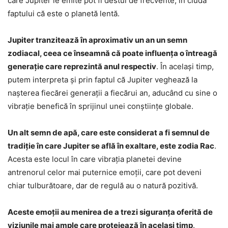
care Jupiter le emite pot fi destul de frecvente, în ciuda
faptului că este o planetă lentă.
Jupiter tranzitează în aproximativ un an un semn
zodiacal, ceea ce înseamnă că poate influența o întreagă
generație care reprezintă anul respectiv
. În același timp,
putem interpreta și prin faptul că Jupiter veghează la
nașterea fiecărei generații a fiecărui an, aducând cu sine o
vibrație benefică în sprijinul unei conștiințe globale.
Un alt semn de apă, care este considerat a fi semnul de
tradiție în care Jupiter se află în exaltare, este zodia Rac
.
Acesta este locul în care vibrația planetei devine
antrenorul celor mai puternice emoții, care pot deveni
chiar tulburătoare, dar de regulă au o natură pozitivă.
Aceste emoții au menirea de a trezi siguranța oferită de
viziunile mai ample care protejează în același timp
.