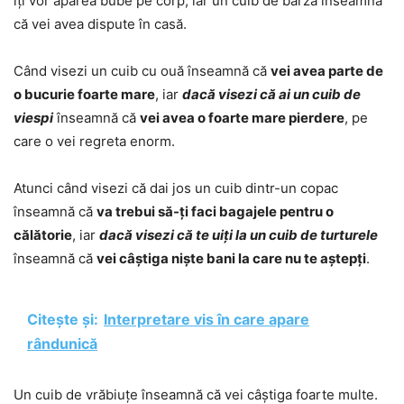
îți vor apărea bube pe corp, iar un cuib de barză înseamnă
că vei avea dispute în casă.
Când visezi un cuib cu ouă înseamnă că
vei avea parte de
o bucurie foarte mare
, iar
dacă visezi că ai un cuib de
viespi
înseamnă că
vei avea o foarte mare pierdere
, pe
care o vei regreta enorm.
Atunci când visezi că dai jos un cuib dintr-un copac
înseamnă că
va trebui să-ți faci bagajele pentru o
călătorie
, iar
dacă visezi că te uiți la un cuib de turturele
înseamnă că
vei câștiga niște bani la care nu te aștepți
.
Citește și:
Interpretare vis în care apare
rândunică
Un cuib de vrăbiuțe înseamnă că vei câștiga foarte multe.