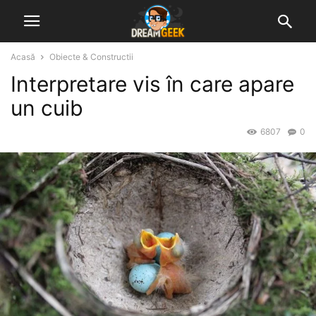
Acasă
Obiecte & Constructii
Interpretare vis în care apare
un cuib
6807
0