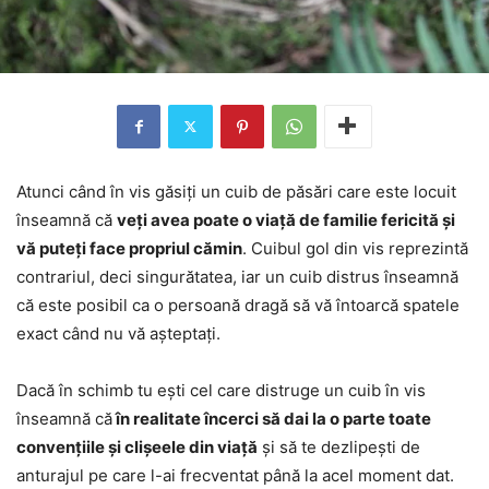
Atunci când în vis găsiți un cuib de păsări care este locuit
înseamnă că
veți avea poate o viață de familie fericită și
vă puteți face propriul cămin
. Cuibul gol din vis reprezintă
contrariul, deci singurătatea, iar un cuib distrus înseamnă
că este posibil ca o persoană dragă să vă întoarcă spatele
exact când nu vă așteptați.
Dacă în schimb tu ești cel care distruge un cuib în vis
înseamnă că
în realitate încerci să dai la o parte toate
convențiile și clișeele din viață
și să te dezlipești de
anturajul pe care l-ai frecventat până la acel moment dat.