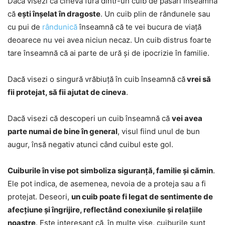
Dacă visezi că cineva fură dintr-un cuib de păsări înseamnă
că
ești înșelat în dragoste
. Un cuib plin de rândunele sau
cu pui de
rândunică
înseamnă că te vei bucura de viață
deoarece nu vei avea niciun necaz. Un cuib distrus foarte
tare înseamnă că ai parte de ură și de ipocrizie în familie.
Dacă visezi o singură vrăbiuță în cuib înseamnă că
vrei să
fii protejat, să fii ajutat de cineva
.
Dacă visezi că descoperi un cuib înseamnă că
vei avea
parte numai de bine în general
, visul fiind unul de bun
augur, însă negativ atunci când cuibul este gol.
Cuiburile în vise pot simboliza siguranță, familie și cămin
.
Ele pot indica, de asemenea, nevoia de a proteja sau a fi
protejat. Deseori,
un cuib poate fi legat de sentimente de
afecțiune și îngrijire, reflectând conexiunile și relațiile
noastre
. Este interesant că, în multe vise, cuiburile sunt