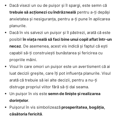
Dacă visezi un ou de puișor și îl spargi, este semn că
trebuie să acționezi cu îndrăzneală
pentru a-ți depăși
anxietatea și nesiguranța, pentru a-ți pune în aplicarea
planurile.
Dacă în vis salvezi un puișor și îl păstrezi, arată că este
posibil
în viața reală să faci bine unui copil aflat într-un
necaz
. De asemenea, acest vis indică și faptul că ești
capabil să-ți construiești bunăstarea și fericirea cu
propriile mâini.
Visul în care omori un puișor este un avertisment că ai
luat decizii greșite, care îți pot influența planurile. Visul
arată că trebuie să iei alte decizii, pentru a nu-ți
distruge propriul viitor fără să-ți dai seama.
Un puișor în vis este
semn de liniște și realizarea
dorințelor
.
Puișorul în vis simbolizează
prosperitatea, bogăția,
căsătoria fericită
.