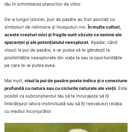
tău în schimbarea planurilor de viitor.
De-a lungul istoriei, puii de pasăre au fost asociați cu
simboluri de reînnoire și începuturi noi.
În multe culturi,
aceste creaturi mici și fragile sunt văzute ca semne ale
speranței și ale potențialului neexplorat
. Așadar, când
visezi la pui de pasăre, s-ar putea să te gândești la
posibilitățile neexplorate din viața ta sau la oportunitățile
pe care le-ai putea avea.
Mai mult,
visul la pui de pasăre poate indica și o conexiune
profundă cu natura sau cu ciclurile naturale ale vieții
. Este
posibil ca subconștientul tău să te încurajeze să îți
îmbrățișezi latura instinctuală sau să îți reevaluezi relația
cu mediul înconjurător.