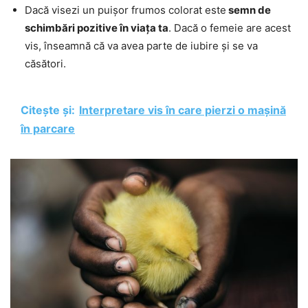
Dacă visezi un puișor frumos colorat este
semn de
schimbări pozitive în viața ta
. Dacă o femeie are acest
vis, înseamnă că va avea parte de iubire și se va
căsători.
Citește și:
Interpretare vis în care pierzi o mașină
în parcare