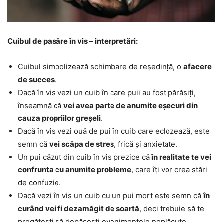
Cuibul de pasăre în vis – interpretări:
Cuibul simbolizează schimbare de reședință, o
afacere
de succes
.
Dacă în vis vezi un cuib în care puii au fost părăsiți,
înseamnă că
vei avea parte de anumite eșecuri din
cauza propriilor greșeli
.
Dacă în vis vezi ouă de pui în cuib care eclozează, este
semn că
vei scăpa de stres
, frică și anxietate.
Un pui căzut din cuib în vis prezice că
în realitate te vei
confrunta cu anumite probleme
, care îți vor crea stări
de confuzie.
Dacă vezi în vis un cuib cu un pui mort este semn că
în
curând vei fi dezamăgit de soartă
, deci trebuie să te
pregătești să depășești evenimentele neplăcute.