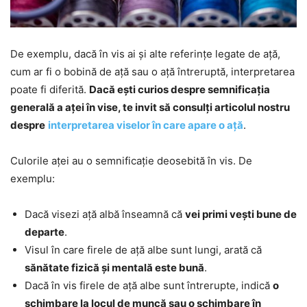
De exemplu, dacă în vis ai și alte referințe legate de ață,
cum ar fi o bobină de ață sau o ață întreruptă, interpretarea
poate fi diferită.
Dacă ești curios despre semnificația
generală a aței în vise, te invit să consulți articolul nostru
despre
interpretarea viselor în care apare o ață
.
Culorile aței au o semnificație deosebită în vis. De
exemplu:
Dacă visezi ață albă înseamnă că
vei primi vești bune de
departe
.
Visul în care firele de ață albe sunt lungi, arată că
sănătate fizică și mentală este bună
.
Dacă în vis firele de ață albe sunt întrerupte, indică
o
schimbare la locul de muncă sau o schimbare în