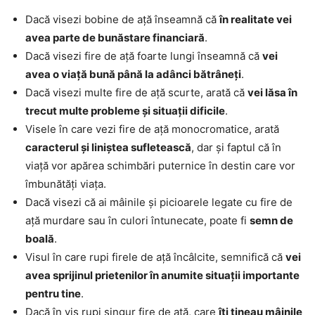
Dacă visezi bobine de ață înseamnă că
în realitate vei
avea parte de bunăstare financiară
.
Dacă visezi fire de ață foarte lungi înseamnă că
vei
avea o viață bună până la adânci bătrâneți
.
Dacă visezi multe fire de ață scurte, arată că
vei lăsa în
trecut multe probleme și situații dificile
.
Visele în care vezi fire de ață monocromatice, arată
caracterul și liniștea sufletească
, dar și faptul că în
viață vor apărea schimbări puternice în destin care vor
îmbunătăți viața.
Dacă visezi că ai mâinile și picioarele legate cu fire de
ață murdare sau în culori întunecate, poate fi
semn de
boală
.
Visul în care rupi firele de ață încâlcite, semnifică că
vei
avea sprijinul prietenilor în anumite situații importante
pentru tine
.
Dacă în vis rupi singur fire de ață, care
îți țineau mâinile