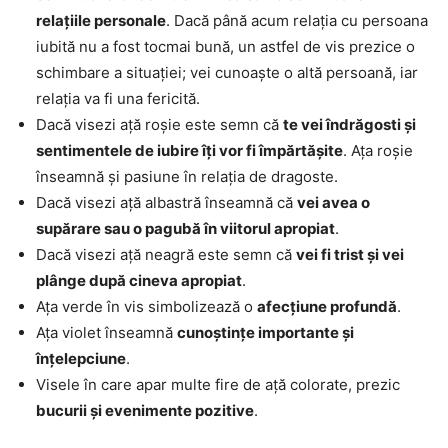
relațiile personale
. Dacă până acum relația cu persoana
iubită nu a fost tocmai bună, un astfel de vis prezice o
schimbare a situației; vei cunoaște o altă persoană, iar
relația va fi una fericită.
Dacă visezi ață roșie este semn că
te vei îndrăgosti și
sentimentele de iubire îți vor fi împărtășite
. Ața roșie
înseamnă și pasiune în relația de dragoste.
Dacă visezi ață albastră înseamnă că
vei avea o
supărare sau o pagubă în viitorul apropiat
.
Dacă visezi ață neagră este semn că
vei fi trist și vei
plânge după cineva apropiat
.
Ața verde în vis simbolizează o
afecțiune profundă
.
Ața violet înseamnă
cunoștințe importante și
înțelepciune
.
Visele în care apar multe fire de ață colorate, prezic
bucurii și evenimente pozitive
.