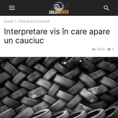
Acasă
Obiecte & Constructii
Interpretare vis în care apare
un cauciuc
6023
0