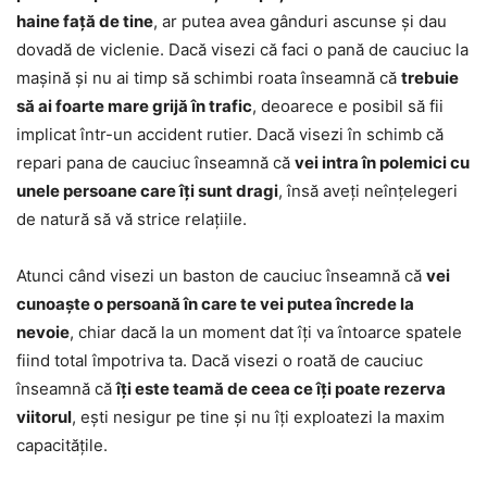
haine față de tine
, ar putea avea gânduri ascunse și dau
dovadă de viclenie. Dacă visezi că faci o pană de cauciuc la
mașină și nu ai timp să schimbi roata înseamnă că
trebuie
să ai foarte mare grijă în trafic
, deoarece e posibil să fii
implicat într-un accident rutier. Dacă visezi în schimb că
repari pana de cauciuc înseamnă că
vei intra în polemici cu
unele persoane care îți sunt dragi
, însă aveți neînțelegeri
de natură să vă strice relațiile.
Atunci când visezi un baston de cauciuc înseamnă că
vei
cunoaște o persoană în care te vei putea încrede la
nevoie
, chiar dacă la un moment dat îți va întoarce spatele
fiind total împotriva ta. Dacă visezi o roată de cauciuc
înseamnă că
îți este teamă de ceea ce îți poate rezerva
viitorul
, ești nesigur pe tine și nu îți exploatezi la maxim
capacitățile.