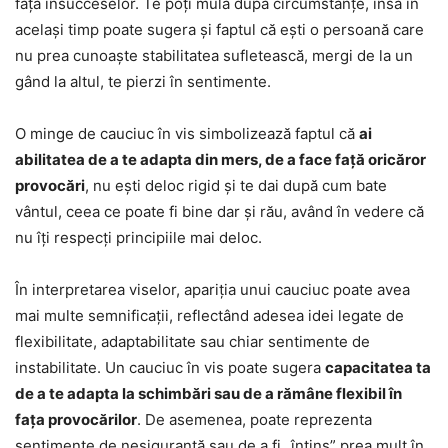
fața insucceselor. Te poți mula după circumstanțe, însă în
același timp poate sugera și faptul că ești o persoană care
nu prea cunoaște stabilitatea sufletească, mergi de la un
gând la altul, te pierzi în sentimente.
O minge de cauciuc în vis simbolizează faptul că
ai
abilitatea de a te adapta din mers, de a face față oricăror
provocări
, nu ești deloc rigid și te dai după cum bate
vântul, ceea ce poate fi bine dar și rău, având în vedere că
nu îți respecți principiile mai deloc.
În interpretarea viselor, apariția unui cauciuc poate avea
mai multe semnificații, reflectând adesea idei legate de
flexibilitate, adaptabilitate sau chiar sentimente de
instabilitate. Un cauciuc în vis poate sugera
capacitatea ta
de a te adapta la schimbări sau de a rămâne flexibil în
fața provocărilor
. De asemenea, poate reprezenta
sentimente de nesiguranță sau de a fi „întins” prea mult în