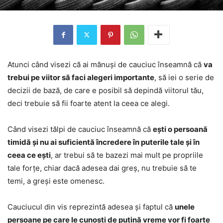
Atunci când visezi că ai mănuși de cauciuc înseamnă că
va
trebui pe viitor să faci alegeri importante
, să iei o serie de
decizii de bază, de care e posibil să depindă viitorul tău,
deci trebuie să fii foarte atent la ceea ce alegi.
Când visezi tălpi de cauciuc înseamnă că
ești o persoană
timidă și nu ai suficientă încredere în puterile tale și în
ceea ce ești
, ar trebui să te bazezi mai mult pe propriile
tale forțe, chiar dacă adesea dai greș, nu trebuie să te
temi, a greși este omenesc.
Cauciucul din vis reprezintă adesea și faptul că
unele
persoane pe care le cunoști de puțină vreme vor fi foarte