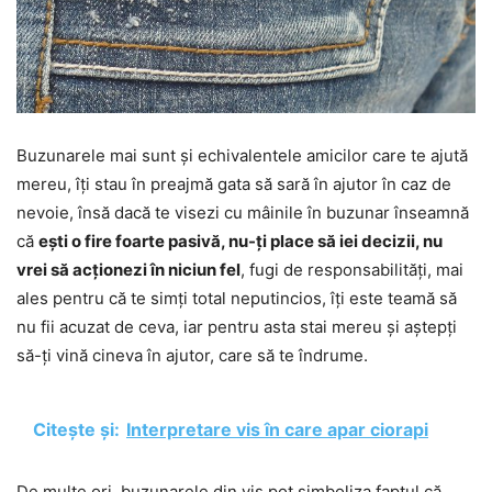
Buzunarele mai sunt și echivalentele amicilor care te ajută
mereu, îți stau în preajmă gata să sară în ajutor în caz de
nevoie, însă dacă te visezi cu mâinile în buzunar înseamnă
că
ești o fire foarte pasivă, nu-ți place să iei decizii, nu
vrei să acționezi în niciun fel
, fugi de responsabilități, mai
ales pentru că te simți total neputincios, îți este teamă să
nu fii acuzat de ceva, iar pentru asta stai mereu și aștepți
să-ți vină cineva în ajutor, care să te îndrume.
Citește și:
Interpretare vis în care apar ciorapi
De multe ori, buzunarele din vis pot simboliza faptul că