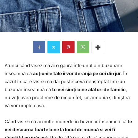
Atunci când visezi că ai o gaură într-unul din buzunare
înseamnă că
acțiunile tale îi vor deranja pe cei din jur
. În
cazul în care visezi că dai peste ceva neașteptat într-un
buzunar înseamnă că
te vei simți bine alături de familie
,
nu veți avea probleme de niciun fel, iar armonia și liniștea
vă vor umple casa.
Când visezi că ai multe monede în buzunar înseamnă că
te
vei descurca foarte bine la locul de muncă și vei fi
răsplătit pe măsură
. Pe de altă parte, dacă monedele din